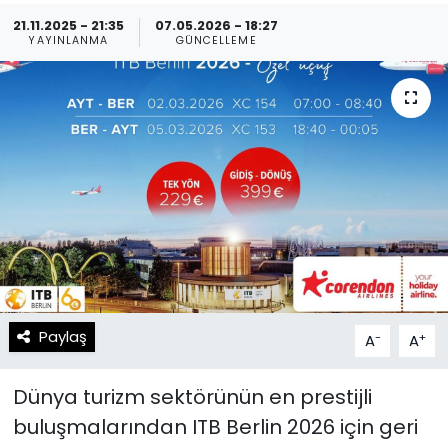
21.11.2025 - 21:35
07.05.2026 - 18:27
Spor
Teknoloji
YAYINLANMA
GÜNCELLEME
Teknoloji
Yaşam
Resmi İlanlar
Künye
Gizlilik Sözleşmesi
İletişim
Paylaş
-
+
A
A
Dünya turizm sektörünün en prestijli
buluşmalarından ITB Berlin 2026 için geri