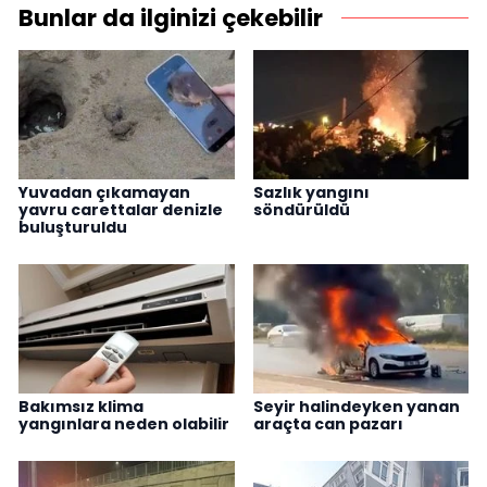
Bunlar da ilginizi çekebilir
Yuvadan çıkamayan
Sazlık yangını
yavru carettalar denizle
söndürüldü
buluşturuldu
Bakımsız klima
Seyir halindeyken yanan
yangınlara neden olabilir
araçta can pazarı