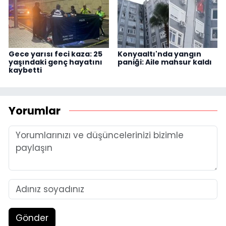
Gece yarısı feci kaza: 25
Konyaaltı'nda yangın
yaşındaki genç hayatını
paniği: Aile mahsur kaldı
kaybetti
Yorumlar
Gönder