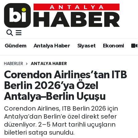
Gündem
Gündem
Muratpaşa Nöbetçi Eczaneler
Antalya Haber
Antalya Haber
Muratpaşa Hava Durumu
Gündem
Antalya Haber
Siyaset
Ekonomi
Siyaset
Siyaset
Muratpaşa Trafik Yoğunluk Haritası
HABERLER
ANTALYA HABER
Ekonomi
Eğitim
Süper Lig Puan Durumu ve Fikstür
Corendon Airlines’tan ITB
Berlin 2026’ya Özel
Video
Ekonomi
Tüm Manşetler
Antalya–Berlin Uçuşu
Eğitim
Kültür-sanat
Son Dakika Haberleri
Corendon Airlines, ITB Berlin 2026 için
Antalya’dan Berlin’e özel direkt sefer
Kültür-sanat
Sağlık
Haber Arşivi
düzenliyor. 2–5 Mart tarihli uçuşların
biletleri satışa sunuldu.
Sağlık
Spor