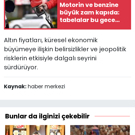
Motorin ve benzine
büyük zam kapıda:
tabelalar bu gece
değişecek
Altın fiyatları, küresel ekonomik
büyümeye ilişkin belirsizlikler ve jeopolitik
risklerin etkisiyle dalgalı seyrini
sürdürüyor.
Kaynak:
haber merkezi
Bunlar da ilginizi çekebilir