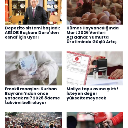
Depozito sistemi başladı:
Kümes Hayvancılığında
AESOB Başkanı Dere'den
Mart 2026 Verileri
esnaf için uyarı
Açıklandı: Yumurta
Üretiminde Güçlü Artış
Emekli maaşları Kurban
Maliye tapu avına çıktı!
Bayramı’ndan önce
İsteyen değer
yatacak mı? 2026 ödeme
yükseltemeyecek
takvimi belli oluyor