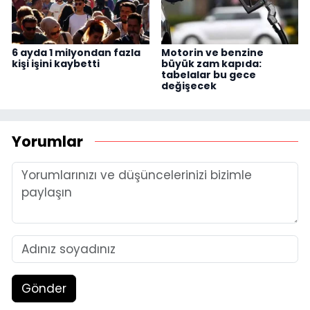
6 ayda 1 milyondan fazla
Motorin ve benzine
kişi işini kaybetti
büyük zam kapıda:
tabelalar bu gece
değişecek
Yorumlar
Gönder