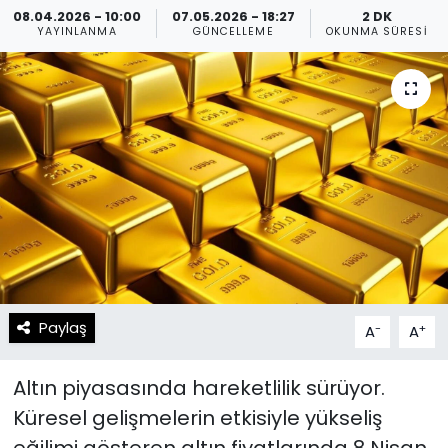
08.04.2026 - 10:00
07.05.2026 - 18:27
2 DK
YAYINLANMA
GÜNCELLEME
OKUNMA SÜRESI
Spor
Teknoloji
Teknoloji
Yaşam
Resmi İlanlar
Künye
Gizlilik Sözleşmesi
İletişim
Paylaş
-
+
A
A
Altın piyasasında hareketlilik sürüyor.
Küresel gelişmelerin etkisiyle yükseliş
eğilimi gösteren altın fiyatlarında 8 Nisan