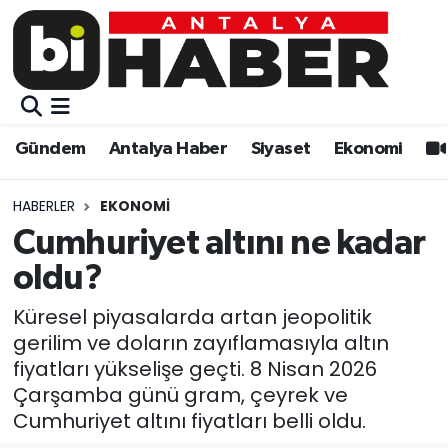
Gündem
Gündem
Muratpaşa Nöbetçi Eczaneler
Antalya Haber
Antalya Haber
Muratpaşa Hava Durumu
Gündem
Antalya Haber
Siyaset
Ekonomi
Siyaset
Siyaset
Muratpaşa Trafik Yoğunluk Haritası
HABERLER
EKONOMI
Ekonomi
Eğitim
Süper Lig Puan Durumu ve Fikstür
Cumhuriyet altını ne kadar
oldu?
Video
Ekonomi
Tüm Manşetler
Küresel piyasalarda artan jeopolitik
Eğitim
Kültür-sanat
Son Dakika Haberleri
gerilim ve doların zayıflamasıyla altın
fiyatları yükselişe geçti. 8 Nisan 2026
Kültür-sanat
Sağlık
Haber Arşivi
Çarşamba günü gram, çeyrek ve
Cumhuriyet altını fiyatları belli oldu.
Sağlık
Spor