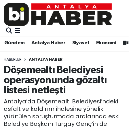
Gündem
Gündem
Muratpaşa Nöbetçi Eczaneler
Antalya Haber
Antalya Haber
Muratpaşa Hava Durumu
Gündem
Antalya Haber
Siyaset
Ekonomi
Siyaset
Siyaset
Muratpaşa Trafik Yoğunluk Haritası
HABERLER
ANTALYA HABER
Ekonomi
Eğitim
Süper Lig Puan Durumu ve Fikstür
Döşemealtı Belediyesi
operasyonunda gözaltı
Video
Ekonomi
Tüm Manşetler
listesi netleşti
Eğitim
Kültür-sanat
Son Dakika Haberleri
Antalya’da Döşemealtı Belediyesi’ndeki
asfalt ve kaldırım ihalesine yönelik
Kültür-sanat
Sağlık
Haber Arşivi
yürütülen soruşturmada aralarında eski
Belediye Başkanı Turgay Genç’in de
Sağlık
Spor