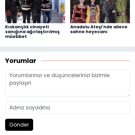
Kıskançlık cinayeti
Anadolu Ateşi'nde ailece
sanığına ağırlaştırılmış
sahne heyecanı
müebbet
Yorumlar
Gönder