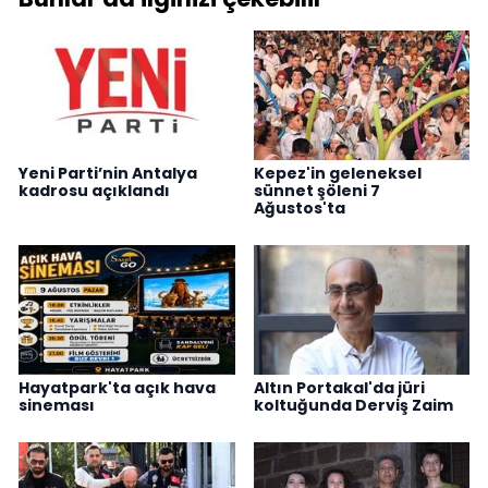
Yeni Parti’nin Antalya
Kepez'in geleneksel
kadrosu açıklandı
sünnet şöleni 7
Ağustos'ta
Hayatpark'ta açık hava
Altın Portakal'da jüri
sineması
koltuğunda Derviş Zaim