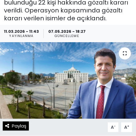
bulunduğu 22 kişi hakkında gözaltı kararı
verildi. Operasyon kapsamında gözaltı
Spor
Teknoloji
kararı verilen isimler de açıklandı.
Teknoloji
Yaşam
11.03.2026 - 11:43
07.05.2026 - 18:27
YAYINLANMA
GÜNCELLEME
Resmi İlanlar
Künye
Gizlilik Sözleşmesi
İletişim
Paylaş
-
+
A
A