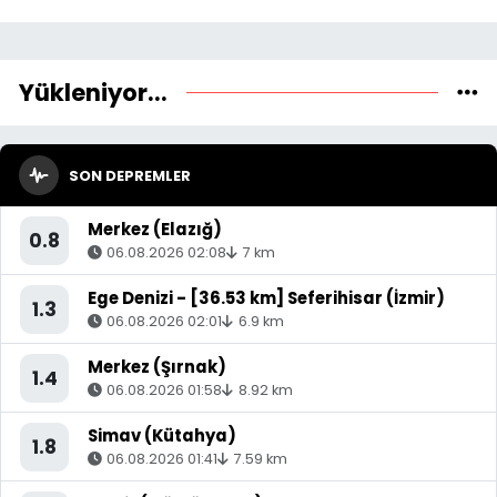
Yükleniyor...
SON DEPREMLER
Merkez (Elazığ)
0.8
06.08.2026 02:08
7 km
Ege Denizi - [36.53 km] Seferihisar (İzmir)
1.3
06.08.2026 02:01
6.9 km
Merkez (Şırnak)
1.4
06.08.2026 01:58
8.92 km
Simav (Kütahya)
1.8
06.08.2026 01:41
7.59 km