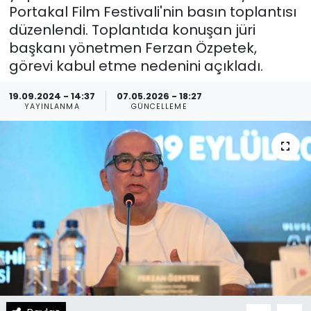
Portakal Film Festivali'nin basın toplantısı
Spor
Teknoloji
düzenlendi. Toplantıda konuşan jüri
başkanı yönetmen Ferzan Özpetek,
Teknoloji
Yaşam
görevi kabul etme nedenini açıkladı.
Resmi İlanlar
Künye
19.09.2024 - 14:37
07.05.2026 - 18:27
YAYINLANMA
GÜNCELLEME
Gizlilik Sözleşmesi
İletişim