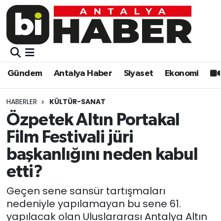
Gündem
Gündem
Muratpaşa Nöbetçi Eczaneler
Antalya Haber
Antalya Haber
Muratpaşa Hava Durumu
Gündem
Antalya Haber
Siyaset
Ekonomi
Siyaset
Siyaset
Muratpaşa Trafik Yoğunluk Haritası
HABERLER
KÜLTÜR-SANAT
Ekonomi
Eğitim
Süper Lig Puan Durumu ve Fikstür
Özpetek Altın Portakal
Film Festivali jüri
Video
Ekonomi
Tüm Manşetler
başkanlığını neden kabul
Eğitim
Kültür-sanat
Son Dakika Haberleri
etti?
Kültür-sanat
Sağlık
Haber Arşivi
Geçen sene sansür tartışmaları
nedeniyle yapılamayan bu sene 61.
Sağlık
Spor
yapılacak olan Uluslararası Antalya Altın