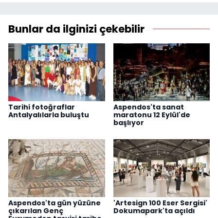
Bunlar da ilginizi çekebilir
Tarihi fotoğraflar
Aspendos'ta sanat
Antalyalılarla buluştu
maratonu 12 Eylül'de
başlıyor
Aspendos'ta gün yüzüne
'Artesign 100 Eser Sergisi'
çıkarılan Genç
Dokumapark'ta açıldı