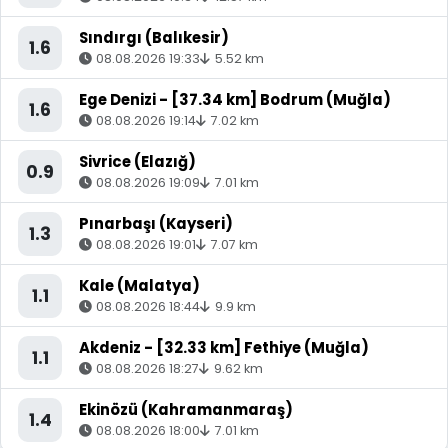
Sındırgı (Balıkesir)
1.6
08.08.2026 19:33
5.52 km
Ege Denizi - [37.34 km] Bodrum (Muğla)
1.6
08.08.2026 19:14
7.02 km
Sivrice (Elazığ)
0.9
08.08.2026 19:09
7.01 km
Pınarbaşı (Kayseri)
1.3
08.08.2026 19:01
7.07 km
Kale (Malatya)
1.1
08.08.2026 18:44
9.9 km
Akdeniz - [32.33 km] Fethiye (Muğla)
1.1
08.08.2026 18:27
9.62 km
Ekinözü (Kahramanmaraş)
1.4
08.08.2026 18:00
7.01 km