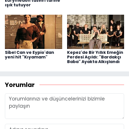
Eurymedon tasviri tarihe
ışık tutuyor
Sibel Can ve Eypio'dan
Kepez'de Bir Yıllık Emeğin
yeni hit "Kıyamam"
Perdesi Açıldı: "Bardakçı
Baba" Ayakta Alkışlandı
Yorumlar