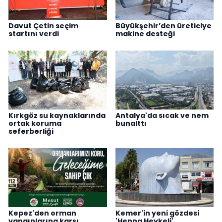
Davut Çetin seçim
Büyükşehir’den üreticiye
startını verdi
makine desteği
Kırkgöz su kaynaklarında
Antalya'da sıcak ve nem
ortak koruma
bunalttı
seferberliği
Kepez'den orman
Kemer'in yeni gözdesi
yangınlarına karşı
'Henna Heykeli'