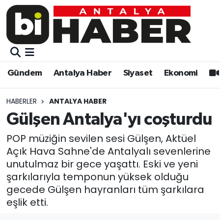
Gündem
Gündem
Muratpaşa Nöbetçi Eczaneler
Antalya Haber
Antalya Haber
Muratpaşa Hava Durumu
Gündem
Antalya Haber
Siyaset
Ekonomi
Siyaset
Siyaset
Muratpaşa Trafik Yoğunluk Haritası
HABERLER
ANTALYA HABER
Ekonomi
Eğitim
Süper Lig Puan Durumu ve Fikstür
Gülşen Antalya'yı coşturdu
Video
Ekonomi
Tüm Manşetler
POP müziğin sevilen sesi Gülşen, Aktüel
Açık Hava Sahne'de Antalyalı sevenlerine
Eğitim
Kültür-sanat
Son Dakika Haberleri
unutulmaz bir gece yaşattı. Eski ve yeni
şarkılarıyla temponun yüksek olduğu
Kültür-sanat
Sağlık
Haber Arşivi
gecede Gülşen hayranları tüm şarkılara
eşlik etti.
Sağlık
Spor