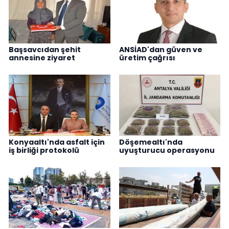
Başsavcıdan şehit
ANSİAD'dan güven ve
annesine ziyaret
üretim çağrısı
Konyaaltı'nda asfalt için
Döşemealtı'nda
iş birliği protokolü
uyuşturucu operasyonu