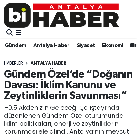
Gündem
Gündem
Muratpaşa Nöbetçi Eczaneler
Antalya Haber
Antalya Haber
Muratpaşa Hava Durumu
Gündem
Antalya Haber
Siyaset
Ekonomi
Siyaset
Siyaset
Muratpaşa Trafik Yoğunluk Haritası
HABERLER
ANTALYA HABER
Ekonomi
Eğitim
Süper Lig Puan Durumu ve Fikstür
Gündem Özel’de “Doğanın
Davası: İklim Kanunu ve
Video
Ekonomi
Tüm Manşetler
Zeytinliklerin Savunması”
Eğitim
Kültür-sanat
Son Dakika Haberleri
+0.5 Akdeniz’in Geleceği Çalıştayı’nda
düzenlenen Gündem Özel oturumunda
Kültür-sanat
Sağlık
Haber Arşivi
iklim politikaları, enerji ve zeytinliklerin
korunması ele alındı. Antalya’nın mevcut
Sağlık
Spor