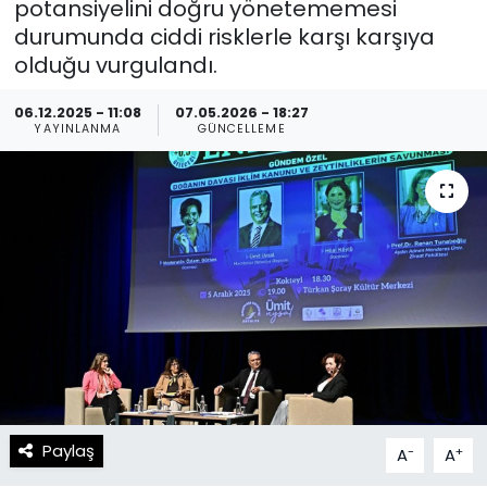
potansiyelini doğru yönetememesi
durumunda ciddi risklerle karşı karşıya
Spor
Teknoloji
olduğu vurgulandı.
Teknoloji
Yaşam
06.12.2025 - 11:08
07.05.2026 - 18:27
YAYINLANMA
GÜNCELLEME
Resmi İlanlar
Künye
Gizlilik Sözleşmesi
İletişim
Paylaş
-
+
A
A