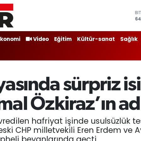
BI
64
D
47
E
55
Ekonomi
Video
Eğitim
Kültür-sanat
Sağlık
ST
64
GR
64
Bİ
13
asında sürpriz is
al Özkiraz’ın adı
redilen hafriyat işinde usulsüzlük tes
 eski CHP milletvekili Eren Erdem ve
üpheli beyanlarında geçti.