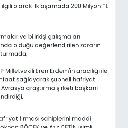
şi ilgili olarak ilk aşamada 200 Milyon TL
alar ve bilirkişi çalışmaları
asında olduğu değerlendirilen zararın
uşturmada;
 Milletvekili Eren Erdem'in aracılığı ile
nfaat sağlayarak şüpheli hafriyat
de Avrasya araştırma şirketi başkanı
ndirdiği,
afriyat firması sahiplerini maddi
khan BÖCEK ve Aziz ÇETİN isimli