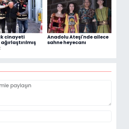
ık cinayeti
Anadolu Ateşi'nde ailece
ağırlaştırılmış
sahne heyecanı
t