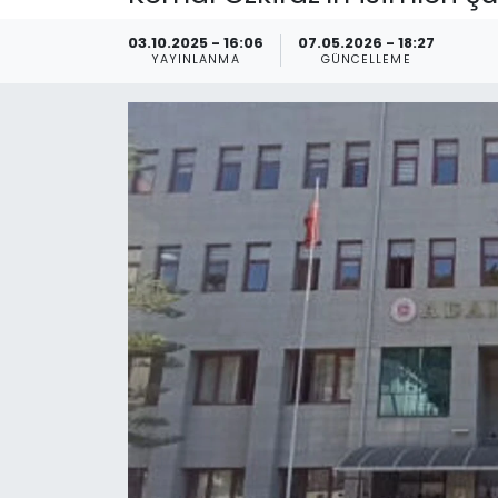
Spor
Teknoloji
03.10.2025 - 16:06
07.05.2026 - 18:27
YAYINLANMA
GÜNCELLEME
Teknoloji
Yaşam
Resmi İlanlar
Künye
Gizlilik Sözleşmesi
İletişim