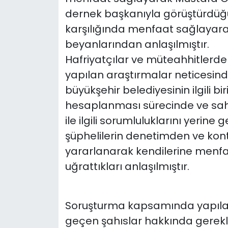
dernek başkanıyla görüştürdüğünü
karşılığında menfaat sağlayarak
beyanlarından anlaşılmıştır.
Hafriyatçılar ve müteahhitlerden
yapılan araştırmalar neticesinde
büyükşehir belediyesinin ilgili bi
hesaplanması sürecinde ve sah
ile ilgili sorumluluklarını yeri
şüphelilerin denetimden ve ko
yararlanarak kendilerine menfa
uğrattıkları anlaşılmıştır.
Soruşturma kapsamında yapılaca
geçen şahıslar hakkında gerekli