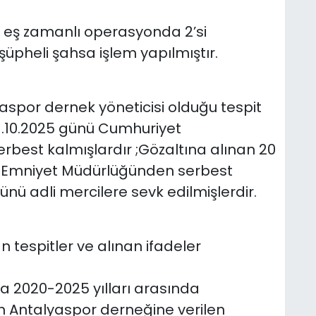
n eş zamanlı operasyonda 2’si
pheli şahsa işlem yapılmıştır.
lyaspor dernek yöneticisi olduğu tespit
 01.10.2025 günü Cumhuriyet
rbest kalmışlardır ;Gözaltına alınan 20
de Emniyet Müdürlüğünden serbest
günü adli mercilere sevk edilmişlerdir.
tespitler ve alınan ifadeler
da 2020-2025 yılları arasında
n Antalyaspor derneğine verilen