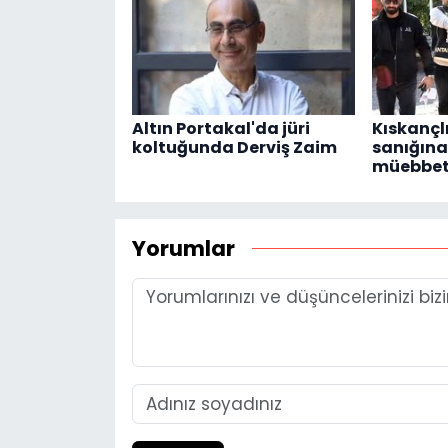
Altın Portakal'da jüri
Kıskançl
koltuğunda Derviş Zaim
sanığına 
müebbe
Yorumlar