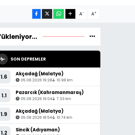
-
+
A
A
Yükleniyor...
SON DEPREMLER
Akçadağ (Malatya)
1.6
05.08.2026 19:28
10.98 km
Pazarcık (Kahramanmaraş)
1.1
05.08.2026 19:04
7.33 km
Akçadağ (Malatya)
1.9
05.08.2026 18:54
10.74 km
Sincik (Adıyaman)
1.2