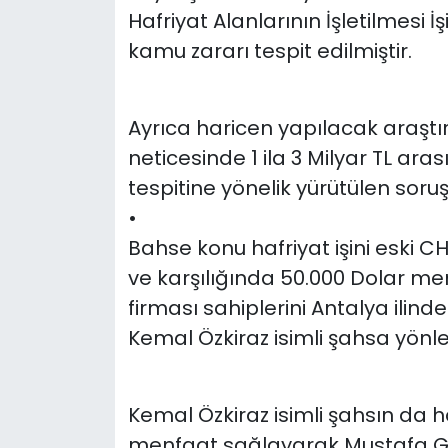
Hafriyat Alanlarının İşletilmesi İ
kamu zararı tespit edilmiştir.
Ayrıca haricen yapılacak araştırm
neticesinde 1 ila 3 Milyar TL ar
tespitine yönelik yürütülen sor
•
Bahse konu hafriyat işini eski CHP
ve karşılığında 50.000 Dolar me
firması sahiplerini Antalya ilin
Kemal Özkiraz isimli şahsa yönle
Kemal Özkiraz isimli şahsın da h
menfaat sağlayarak Mustafa Gö