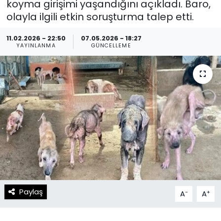
koyma girişimi yaşandığını açıkladı. Baro,
olayla ilgili etkin soruşturma talep etti.
Spor
Teknoloji
11.02.2026 - 22:50
07.05.2026 - 18:27
Teknoloji
Yaşam
YAYINLANMA
GÜNCELLEME
Resmi İlanlar
Künye
Gizlilik Sözleşmesi
İletişim
Paylaş
-
+
A
A