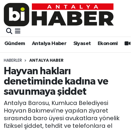
Gündem
Gündem
Muratpaşa Nöbetçi Eczaneler
Antalya Haber
Antalya Haber
Muratpaşa Hava Durumu
Gündem
Antalya Haber
Siyaset
Ekonomi
Siyaset
Siyaset
Muratpaşa Trafik Yoğunluk Haritası
HABERLER
ANTALYA HABER
Ekonomi
Eğitim
Süper Lig Puan Durumu ve Fikstür
Hayvan hakları
denetiminde kadına ve
Video
Ekonomi
Tüm Manşetler
savunmaya şiddet
Eğitim
Kültür-sanat
Son Dakika Haberleri
Antalya Barosu, Kumluca Belediyesi
Hayvan Bakımevi’ne yapılan ziyaret
Kültür-sanat
Sağlık
Haber Arşivi
sırasında baro üyesi avukatlara yönelik
fiziksel şiddet, tehdit ve telefonlara el
Sağlık
Spor