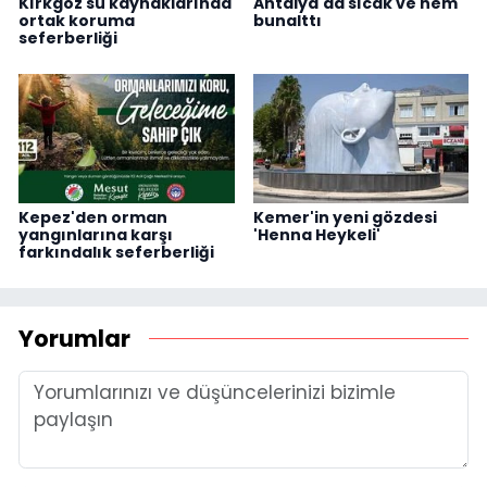
Kırkgöz su kaynaklarında
Antalya'da sıcak ve nem
ortak koruma
bunalttı
seferberliği
Kepez'den orman
Kemer'in yeni gözdesi
yangınlarına karşı
'Henna Heykeli'
farkındalık seferberliği
Yorumlar