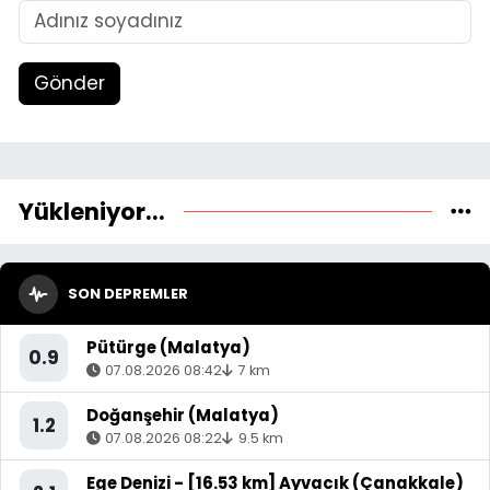
Gönder
Yükleniyor...
SON DEPREMLER
Pütürge (Malatya)
0.9
07.08.2026 08:42
7 km
Doğanşehir (Malatya)
1.2
07.08.2026 08:22
9.5 km
Ege Denizi - [16.53 km] Ayvacık (Çanakkale)