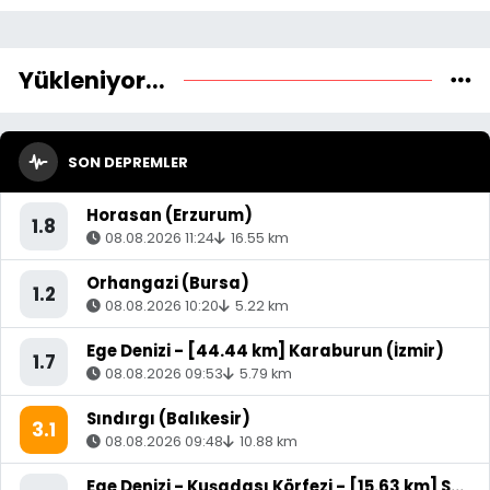
Yükleniyor...
SON DEPREMLER
Horasan (Erzurum)
1.8
08.08.2026 11:24
16.55 km
Orhangazi (Bursa)
1.2
08.08.2026 10:20
5.22 km
Ege Denizi - [44.44 km] Karaburun (İzmir)
1.7
08.08.2026 09:53
5.79 km
Sındırgı (Balıkesir)
3.1
08.08.2026 09:48
10.88 km
Ege Denizi - Kuşadası Körfezi - [15.63 km] Söke (Aydın)