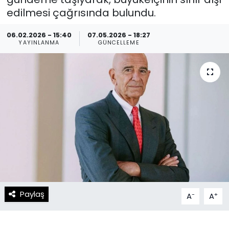
edilmesi çağrısında bulundu.
Spor
Teknoloji
06.02.2026 - 15:40
07.05.2026 - 18:27
Teknoloji
Yaşam
YAYINLANMA
GÜNCELLEME
Resmi İlanlar
Künye
Gizlilik Sözleşmesi
İletişim
Paylaş
-
+
A
A