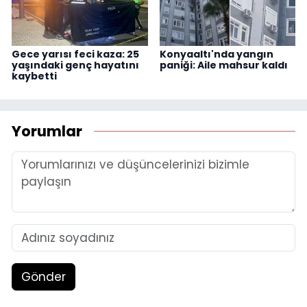
Gece yarısı feci kaza: 25
Konyaaltı'nda yangın
yaşındaki genç hayatını
paniği: Aile mahsur kaldı
kaybetti
Yorumlar
Gönder