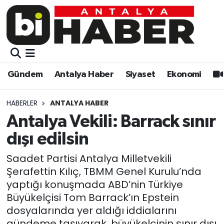
Gündem
Gündem
Muratpaşa Nöbetçi Eczaneler
Antalya Haber
Antalya Haber
Muratpaşa Hava Durumu
Gündem
Antalya Haber
Siyaset
Ekonomi
Siyaset
Siyaset
Muratpaşa Trafik Yoğunluk Haritası
HABERLER
ANTALYA HABER
Ekonomi
Eğitim
Süper Lig Puan Durumu ve Fikstür
Antalya Vekili: Barrack sınır
dışı edilsin
Video
Ekonomi
Tüm Manşetler
Saadet Partisi Antalya Milletvekili
Eğitim
Kültür-sanat
Son Dakika Haberleri
Şerafettin Kılıç, TBMM Genel Kurulu’nda
yaptığı konuşmada ABD’nin Türkiye
Kültür-sanat
Sağlık
Haber Arşivi
Büyükelçisi Tom Barrack’ın Epstein
dosyalarında yer aldığı iddialarını
Sağlık
Spor
gündeme taşıyarak, büyükelçinin sınır dışı