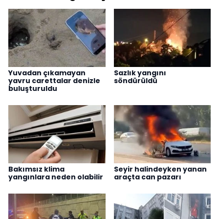
Yuvadan çıkamayan
Sazlık yangını
yavru carettalar denizle
söndürüldü
buluşturuldu
Bakımsız klima
Seyir halindeyken yanan
yangınlara neden olabilir
araçta can pazarı