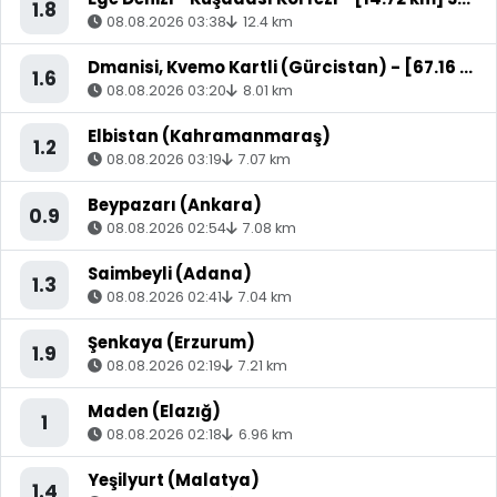
1.8
08.08.2026 03:38
12.4 km
Dmanisi, Kvemo Kartli (Gürcistan) - [67.16 km] Akyaka (Kars)
1.6
08.08.2026 03:20
8.01 km
Elbistan (Kahramanmaraş)
1.2
08.08.2026 03:19
7.07 km
Beypazarı (Ankara)
0.9
08.08.2026 02:54
7.08 km
Saimbeyli (Adana)
1.3
08.08.2026 02:41
7.04 km
Şenkaya (Erzurum)
1.9
08.08.2026 02:19
7.21 km
Maden (Elazığ)
1
08.08.2026 02:18
6.96 km
Yeşilyurt (Malatya)
1.4