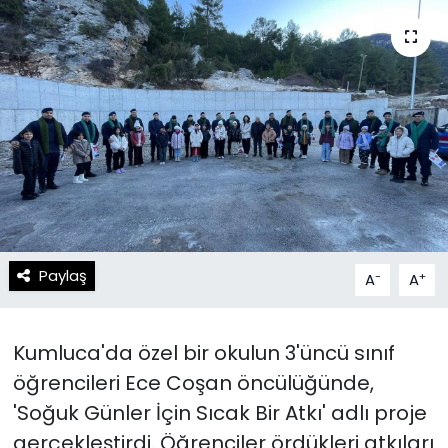
Spor
Teknoloji
Teknoloji
Yaşam
Resmi İlanlar
Künye
Gizlilik Sözleşmesi
İletişim
Paylaş
-
+
A
A
Kumluca'da özel bir okulun 3'üncü sınıf
öğrencileri Ece Coşan öncülüğünde,
'Soğuk Günler İçin Sıcak Bir Atkı' adlı proje
gerçekleştirdi. Öğrenciler ördükleri atkıları