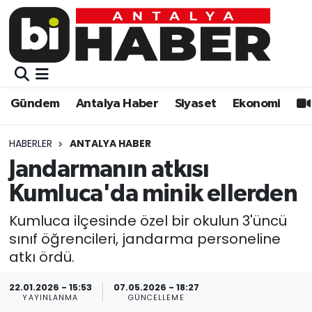
Gündem
Gündem
Muratpaşa Nöbetçi Eczaneler
Antalya Haber
Antalya Haber
Muratpaşa Hava Durumu
Gündem
Antalya Haber
Siyaset
Ekonomi
Siyaset
Siyaset
Muratpaşa Trafik Yoğunluk Haritası
HABERLER
ANTALYA HABER
Ekonomi
Eğitim
Süper Lig Puan Durumu ve Fikstür
Jandarmanın atkısı
Kumluca'da minik ellerden
Video
Ekonomi
Tüm Manşetler
Kumluca ilçesinde özel bir okulun 3'üncü
Eğitim
Kültür-sanat
Son Dakika Haberleri
sınıf öğrencileri, jandarma personeline
atkı ördü.
Kültür-sanat
Sağlık
Haber Arşivi
22.01.2026 - 15:53
07.05.2026 - 18:27
YAYINLANMA
GÜNCELLEME
Sağlık
Spor