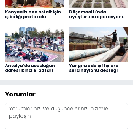
Konyaaltı'nda asfalt için
Döşemealtı'nda
iş birliği protokolü
uyuşturucu operasyonu
Antalya'da ucuzluğun
Yangınzede çiftçilere
adresi ikinci el pazarı
sera naylonu desteği
Yorumlar