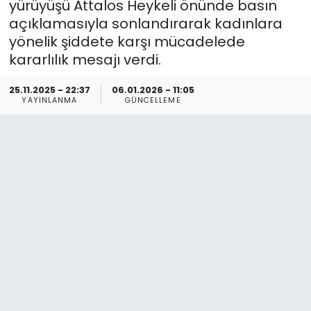
yürüyüşü Attalos Heykeli önünde basın
açıklamasıyla sonlandırarak kadınlara
Spor
Teknoloji
yönelik şiddete karşı mücadelede
kararlılık mesajı verdi.
Teknoloji
Yaşam
25.11.2025 - 22:37
06.01.2026 - 11:05
Resmi İlanlar
Künye
YAYINLANMA
GÜNCELLEME
Gizlilik Sözleşmesi
İletişim