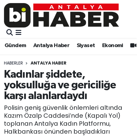
Gündem
Gündem
Muratpaşa Nöbetçi Eczaneler
Antalya Haber
Antalya Haber
Muratpaşa Hava Durumu
Gündem
Antalya Haber
Siyaset
Ekonomi
Siyaset
Siyaset
Muratpaşa Trafik Yoğunluk Haritası
HABERLER
ANTALYA HABER
Ekonomi
Eğitim
Süper Lig Puan Durumu ve Fikstür
Kadınlar şiddete,
yoksulluğa ve gericiliğe
Video
Ekonomi
Tüm Manşetler
karşı alanlardaydı
Eğitim
Kültür-sanat
Son Dakika Haberleri
Polisin geniş güvenlik önlemleri altında
Kazım Özalp Caddesi’nde (Kapalı Yol)
Kültür-sanat
Sağlık
Haber Arşivi
toplanan Antalya Kadın Platformu,
Halkbankası önünden başladıkları
Sağlık
Spor