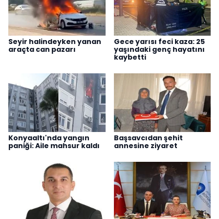
Seyir halindeyken yanan
Gece yarısı feci kaza: 25
araçta can pazarı
yaşındaki genç hayatını
kaybetti
Konyaaltı'nda yangın
Başsavcıdan şehit
paniği: Aile mahsur kaldı
annesine ziyaret