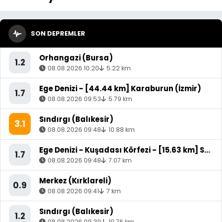
SON DEPREMLER
Orhangazi (Bursa)
1.2
08.08.2026 10:20
5.22 km
Ege Denizi - [44.44 km] Karaburun (İzmir)
1.7
08.08.2026 09:53
5.79 km
Sındırgı (Balıkesir)
3.1
08.08.2026 09:48
10.88 km
Ege Denizi - Kuşadası Körfezi - [15.63 km] Söke (Aydın)
1.7
08.08.2026 09:48
7.07 km
Merkez (Kırklareli)
0.9
08.08.2026 09:41
7 km
Sındırgı (Balıkesir)
1.2
08.08.2026 09:39
10.76 km