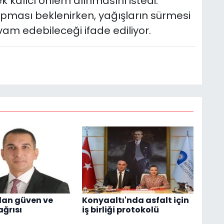
ek kalıcı önlem alınmasını istedi.
apması beklenirken, yağışların sürmesi
vam edebileceği ifade ediliyor.
dan güven ve
Konyaaltı'nda asfalt için
ağrısı
iş birliği protokolü