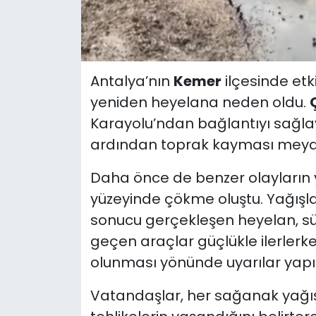
Antalya’nın
Kemer
ilçesinde etk
yeniden heyelana neden oldu.
Ç
Karayolu’ndan bağlantıyı sağlayan
ardından toprak kayması meyd
Daha önce de benzer olayların 
yüzeyinde çökme oluştu. Yağışla
sonucu gerçekleşen heyelan, sür
geçen araçlar güçlükle ilerlerken,
olunması yönünde uyarılar yapıl
Vatandaşlar, her sağanak yağı