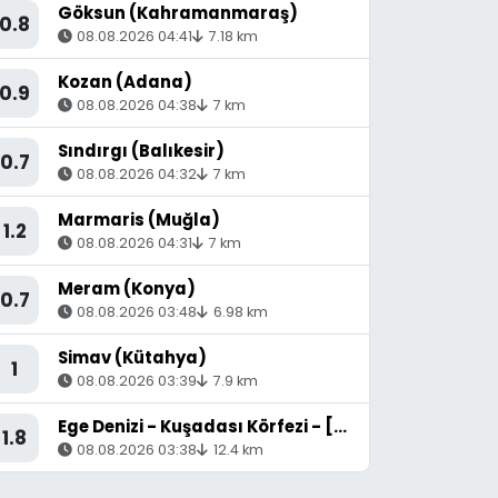
Göksun (Kahramanmaraş)
0.8
08.08.2026 04:41
7.18 km
Kozan (Adana)
0.9
08.08.2026 04:38
7 km
Sındırgı (Balıkesir)
0.7
08.08.2026 04:32
7 km
Marmaris (Muğla)
1.2
08.08.2026 04:31
7 km
Meram (Konya)
0.7
08.08.2026 03:48
6.98 km
Simav (Kütahya)
1
08.08.2026 03:39
7.9 km
Ege Denizi - Kuşadası Körfezi - [14.72 km] Söke (Aydın)
1.8
08.08.2026 03:38
12.4 km