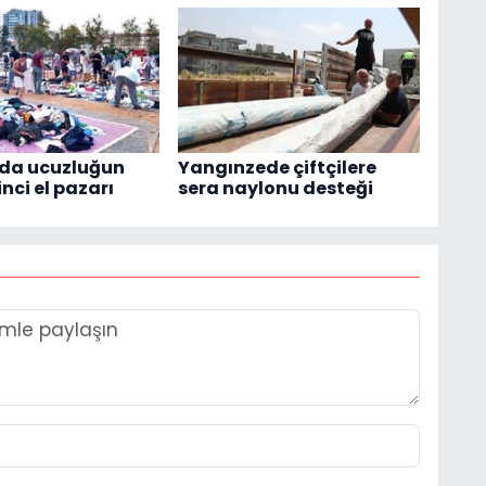
'da ucuzluğun
Yangınzede çiftçilere
inci el pazarı
sera naylonu desteği