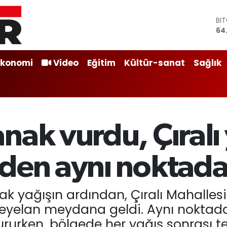
BI
64
DO
47
EU
Ekonomi
Video
Eğitim
Kültür-sanat
Sağlık
55
ST
64
GR
66
Bİ
nak vurdu, Çıralı
13
iden aynı noktad
ak yağışın ardından, Çıralı Mahalle
eyelan meydana geldi. Aynı nokta
tururken, bölgede her yağış sonrası t