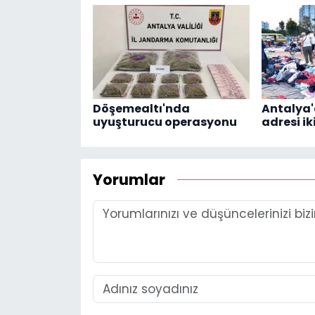
Döşemealtı'nda
Antalya
uyuşturucu operasyonu
adresi ik
Yorumlar