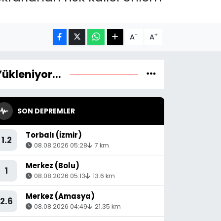
-
+
A
A
Yükleniyor...
SON DEPREMLER
Torbalı (İzmir)
1.2
08.08.2026 05:28
7 km
Merkez (Bolu)
1
08.08.2026 05:13
13.6 km
Merkez (Amasya)
2.6
08.08.2026 04:49
21.35 km