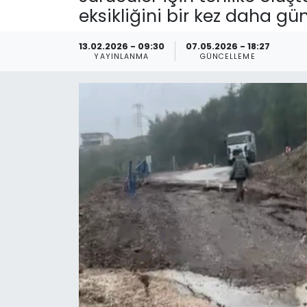
eksikliğini bir kez daha gü
Spor
Teknoloji
13.02.2026 - 09:30
07.05.2026 - 18:27
Teknoloji
Yaşam
YAYINLANMA
GÜNCELLEME
Resmi İlanlar
Künye
Gizlilik Sözleşmesi
İletişim