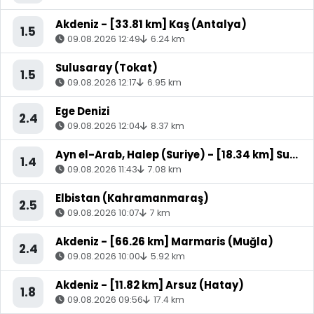
Akdeniz - [33.81 km] Kaş (Antalya)
1.5
09.08.2026 12:49
6.24 km
Sulusaray (Tokat)
1.5
09.08.2026 12:17
6.95 km
Ege Denizi
2.4
09.08.2026 12:04
8.37 km
Ayn el-Arab, Halep (Suriye) - [18.34 km] Suruç (Şanlıurfa)
1.4
09.08.2026 11:43
7.08 km
Elbistan (Kahramanmaraş)
2.5
09.08.2026 10:07
7 km
Akdeniz - [66.26 km] Marmaris (Muğla)
2.4
09.08.2026 10:00
5.92 km
Akdeniz - [11.82 km] Arsuz (Hatay)
1.8
09.08.2026 09:56
17.4 km