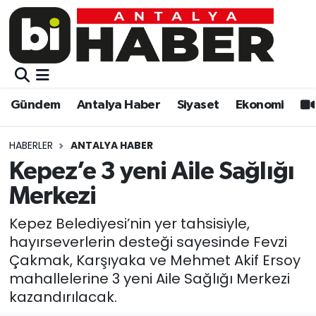
Gündem
Gündem
Muratpaşa Nöbetçi Eczaneler
Antalya Haber
Antalya Haber
Muratpaşa Hava Durumu
Gündem
Antalya Haber
Siyaset
Ekonomi
Siyaset
Siyaset
Muratpaşa Trafik Yoğunluk Haritası
HABERLER
ANTALYA HABER
Ekonomi
Eğitim
Süper Lig Puan Durumu ve Fikstür
Kepez’e 3 yeni Aile Sağlığı
Merkezi
Video
Ekonomi
Tüm Manşetler
Kepez Belediyesi’nin yer tahsisiyle,
Eğitim
Kültür-sanat
Son Dakika Haberleri
hayırseverlerin desteği sayesinde Fevzi
Çakmak, Karşıyaka ve Mehmet Akif Ersoy
Kültür-sanat
Sağlık
Haber Arşivi
mahallelerine 3 yeni Aile Sağlığı Merkezi
kazandırılacak.
Sağlık
Spor