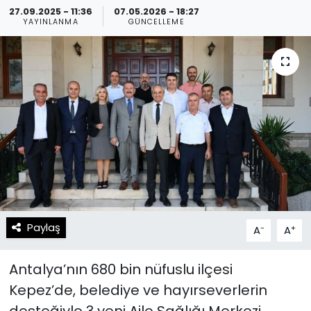
27.09.2025 - 11:36
07.05.2026 - 18:27
YAYINLANMA
GÜNCELLEME
Spor
Teknoloji
Teknoloji
Yaşam
Resmi İlanlar
Künye
Gizlilik Sözleşmesi
İletişim
Paylaş
-
+
A
A
Antalya’nın 680 bin nüfuslu ilçesi
Kepez’de, belediye ve hayırseverlerin
desteğiyle 3 yeni Aile Sağlığı Merkezi