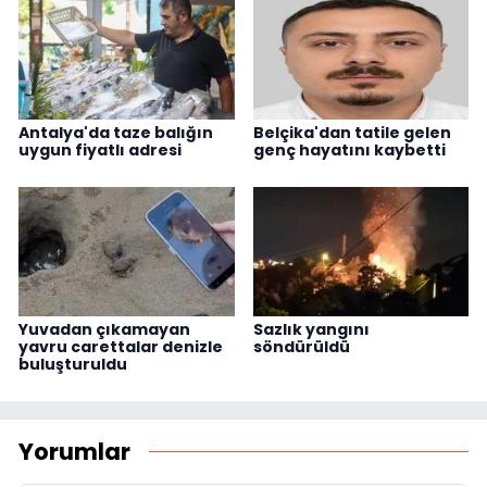
Antalya'da taze balığın
Belçika'dan tatile gelen
uygun fiyatlı adresi
genç hayatını kaybetti
Yuvadan çıkamayan
Sazlık yangını
yavru carettalar denizle
söndürüldü
buluşturuldu
Yorumlar