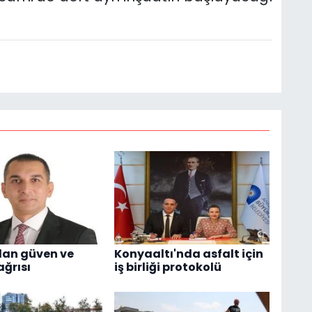
dan güven ve
Konyaaltı'nda asfalt için
ağrısı
iş birliği protokolü