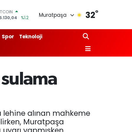
°
OLAR
32
Muratpaşa
7,7106
%0.17
URO
5,1652
%0.27
TERLİN
Spor
Teknoloji
4,4046
%0.35
RAM ALTIN
618.49
%2.12
İST100
3.773
%-19
ITCOIN
İ sulama
5.130,04
%1.2
nı lehine alınan mahkeme
elirken, Muratpaşa
a uyarı yapmışken,