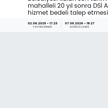
mahalleli 20 yıl sonra DSİ
Spor
Teknoloji
hizmet bedeli talep etmesi
Teknoloji
Yaşam
02.06.2025 - 17:23
07.05.2026 - 18:27
YAYINLANMA
GÜNCELLEME
Resmi İlanlar
Künye
Gizlilik Sözleşmesi
İletişim