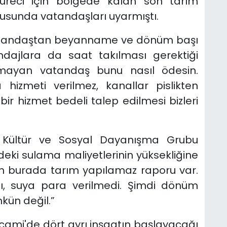
üreci için bölgede kalan son tarım
nusunda vatandaşları uyarmıştı.
vatandaştan beyanname ve dönüm başı
ndajlara da saat takılması gerektiği
 olmayan vatandaş bunu nasıl ödesin.
izmeti verilmez, kanallar pislikten
bir hizmet bedeli talep edilmesi bizleri
k, Kültür ve Sosyal Dayanışma Grubu
eki sulama maliyetlerinin yüksekliğine
çin burada tarım yapılamaz raporu var.
dı, suya para verilmedi. Şimdi dönüm
kün değil.”
ami'de dört ayrı inşaatın başlayacağı