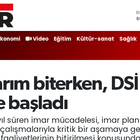
D
4
E
5
S
Ekonomi
Video
Eğitim
Kültür-sanat
Sağlık
6
G
6
B
1
B
arım biterken, DS
6
e başladı
ıl süren imar mücadelesi, imar pla
 çalışmalarıyla kritik bir aşamaya g
 faaliyetlerinin bitirilmesi konusund