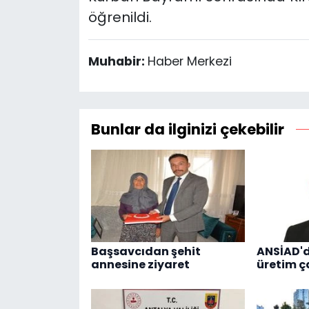
öğrenildi.
Muhabir:
Haber Merkezi
Bunlar da ilginizi çekebilir
Başsavcıdan şehit
ANSİAD'
annesine ziyaret
üretim ç