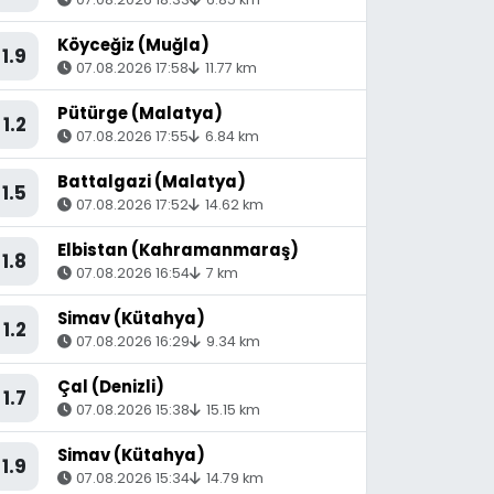
Köyceğiz (Muğla)
1.9
07.08.2026 17:58
11.77 km
Pütürge (Malatya)
1.2
07.08.2026 17:55
6.84 km
Battalgazi (Malatya)
1.5
07.08.2026 17:52
14.62 km
Elbistan (Kahramanmaraş)
1.8
07.08.2026 16:54
7 km
Simav (Kütahya)
1.2
07.08.2026 16:29
9.34 km
Çal (Denizli)
1.7
07.08.2026 15:38
15.15 km
Simav (Kütahya)
1.9
07.08.2026 15:34
14.79 km