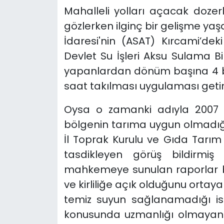
Mahalleli yolları açacak dozer
gözlerken ilginç bir gelişme ya
İdaresi'nin (ASAT) Kırcami’deki
Devlet Su İşleri Aksu Sulama Bir
yapanlardan dönüm başına 4 bi
saat takılması uygulaması getir
Oysa o zamanki adıyla 2007 yı
bölgenin tarıma uygun olmadığı
İl Toprak Kurulu ve Gıda Tarım
tasdikleyen görüş bildirmiş 
mahkemeye sunulan raporlar bö
ve kirliliğe açık olduğunu ortay
temiz suyun sağlanamadığı i
konusunda uzmanlığı olmayan 