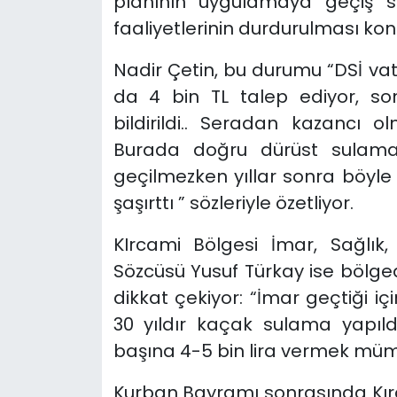
planının uygulamaya geçiş s
faaliyetlerinin durdurulması ko
Nadir Çetin, bu durumu “DSİ 
da 4 bin TL talep ediyor, so
bildirildi.. Seradan kazancı
Burada doğru dürüst sulama h
geçilmezken yıllar sonra böyle 
şaşırttı ” sözleriyle özetliyor.
KIrcami Bölgesi İmar, Sağlı
Sözcüsü Yusuf Türkay ise bölged
dikkat çekiyor: “İmar geçtiği i
30 yıldır kaçak sulama yapıl
başına 4-5 bin lira vermek müm
Kurban Bayramı sonrasında Kırc