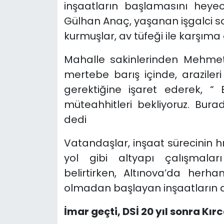
inşaatların başlamasını heye
Gülhan Anaç, yaşanan işgalci so
kurmuşlar, av tüfeği ile karşıma 
Mahalle sakinlerinden Mehmet
mertebe barış içinde, araziler
gerektiğine işaret ederek, “ 
müteahhitleri bekliyoruz. Bur
dedi
Vatandaşlar, inşaat sürecinin hı
yol gibi altyapı çalışmalar
belirtirken, Altınova’da herha
olmadan başlayan inşaatların d
İmar geçti, DSİ 20 yıl sonra Kı