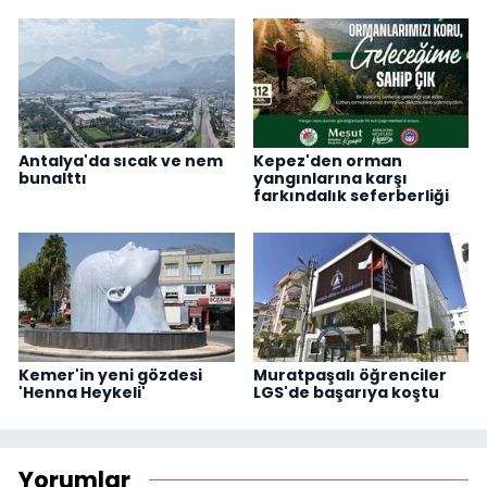
Antalya'da sıcak ve nem
Kepez'den orman
bunalttı
yangınlarına karşı
farkındalık seferberliği
Kemer'in yeni gözdesi
Muratpaşalı öğrenciler
'Henna Heykeli'
LGS'de başarıya koştu
Yorumlar