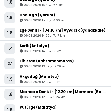
1.8
06.08.2026 15:41
16.4 km
Dodurga (Çorum)
1.6
06.08.2026 15:18
14.66 km
Ege Denizi - [04.16 km] Ayvacık (Çanakkale)
1.8
06.08.2026 14:55
7.47 km
Serik (Antalya)
1.4
06.08.2026 14:01
63 km
Elbistan (Kahramanmaraş)
2.1
06.08.2026 13:59
12.29 km
Akçadağ (Malatya)
1.9
06.08.2026 12:10
12 km
Marmara Denizi - [12.20 km] Marmara (Balıkesir)
1.6
06.08.2026 12:00
9.24 km
Pütürge (Malatya)
1.9