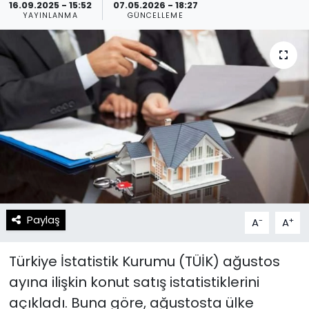
16.09.2025 - 15:52
07.05.2026 - 18:27
YAYINLANMA
GÜNCELLEME
Spor
Teknoloji
Teknoloji
Yaşam
Resmi İlanlar
Künye
Gizlilik Sözleşmesi
İletişim
Paylaş
-
+
A
A
Türkiye İstatistik Kurumu (TÜİK) ağustos
ayına ilişkin konut satış istatistiklerini
açıkladı. Buna göre, ağustosta ülke