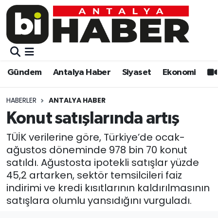
Gündem
Gündem
Muratpaşa Nöbetçi Eczaneler
Antalya Haber
Antalya Haber
Muratpaşa Hava Durumu
Gündem
Antalya Haber
Siyaset
Ekonomi
Siyaset
Siyaset
Muratpaşa Trafik Yoğunluk Haritası
HABERLER
ANTALYA HABER
Ekonomi
Eğitim
Süper Lig Puan Durumu ve Fikstür
Konut satışlarında artış
Video
Ekonomi
Tüm Manşetler
TÜİK verilerine göre, Türkiye’de ocak-
ağustos döneminde 978 bin 70 konut
Eğitim
Kültür-sanat
Son Dakika Haberleri
satıldı. Ağustosta ipotekli satışlar yüzde
45,2 artarken, sektör temsilcileri faiz
Kültür-sanat
Sağlık
Haber Arşivi
indirimi ve kredi kısıtlarının kaldırılmasının
satışlara olumlu yansıdığını vurguladı.
Sağlık
Spor