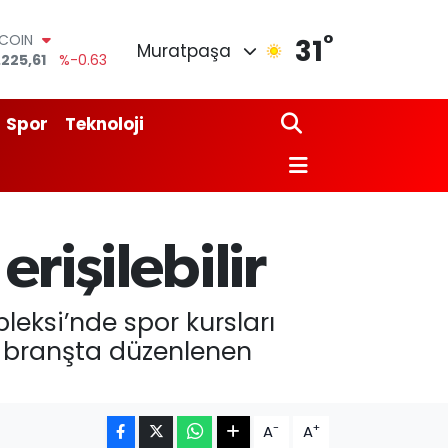
TCOIN
.225,61
%-0.63
°
LAR
31
Muratpaşa
,7143
%0.16
RO
,0317
%-0.02
ERLİN
Spor
Teknoloji
,2463
%0.07
AM ALTIN
74.81
%1.44
ST100
.799
%70
rişilebilir
leksi’nde spor kursları
ok branşta düzenlenen
-
+
A
A