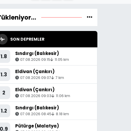
Yükleniyor...
SON DEPREMLER
Sındırgı (Balıkesir)
1.8
07.08.2026 09:15
11.05 km
Eldivan (Çankırı)
1.3
07.08.2026 09:07
7 km
Eldivan (Çankırı)
2
07.08.2026 09:03
11.06 km
Sındırgı (Balıkesir)
1.2
07.08.2026 08:45
8.18 km
Pütürge (Malatya)
0.9