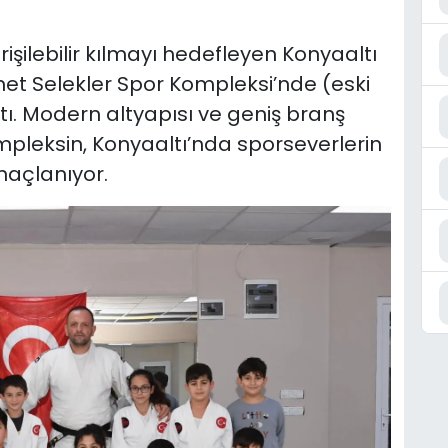
işilebilir kılmayı hedefleyen Konyaaltı
met Selekler Spor Kompleksi’nde (eski
tı. Modern altyapısı ve geniş branş
pleksin, Konyaaltı’nda sporseverlerin
maçlanıyor.