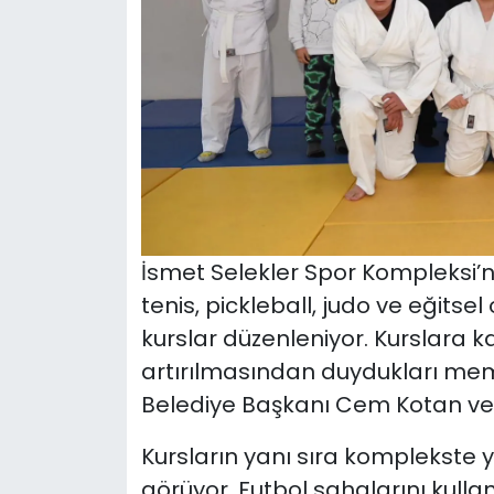
İsmet Selekler Spor Kompleksi’nd
tenis, pickleball, judo ve eğits
kurslar düzenleniyor. Kurslara k
artırılmasından duydukları memn
Belediye Başkanı Cem Kotan ve b
Kursların yanı sıra komplekste y
görüyor. Futbol sahalarını kull