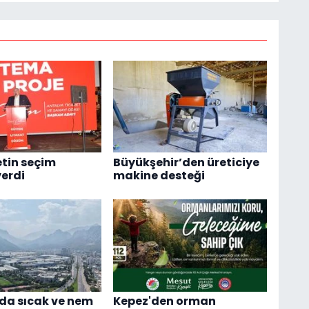
tin seçim
Büyükşehir’den üreticiye
verdi
makine desteği
da sıcak ve nem
Kepez'den orman