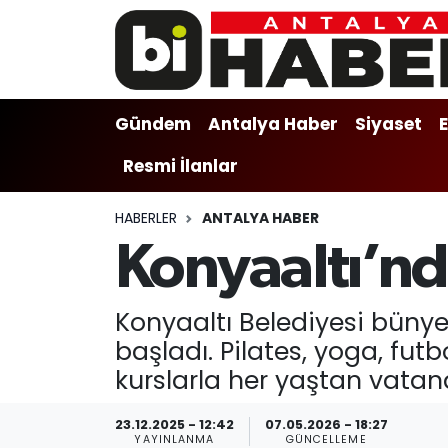
Gündem
Gündem
Muratpaşa Nöbetçi Eczaneler
Gündem
Antalya Haber
Siyaset
Antalya Haber
Antalya Haber
Muratpaşa Hava Durumu
Resmi İlanlar
Siyaset
Siyaset
Muratpaşa Trafik Yoğunluk Haritası
HABERLER
ANTALYA HABER
Ekonomi
Eğitim
Süper Lig Puan Durumu ve Fikstür
Konyaaltı’nda
Video
Ekonomi
Tüm Manşetler
Konyaaltı Belediyesi bünye
Eğitim
Kültür-sanat
Son Dakika Haberleri
başladı. Pilates, yoga, fu
kurslarla her yaştan vatan
Kültür-sanat
Sağlık
Haber Arşivi
23.12.2025 - 12:42
07.05.2026 - 18:27
Sağlık
Spor
YAYINLANMA
GÜNCELLEME