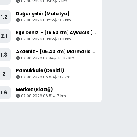
07.08.2026 08:42
7 km
Doğanşehir (Malatya)
1.2
07.08.2026 08:22
9.5 km
Ege Denizi - [16.53 km] Ayvacık (Çanakkale)
2.1
07.08.2026 08:02
8.8 km
Akdeniz - [05.43 km] Marmaris (Muğla)
1.3
07.08.2026 07:04
13.92 km
Pamukkale (Denizli)
2
07.08.2026 06:53
9.7 km
Merkez (Elazığ)
1.6
07.08.2026 06:51
7 km