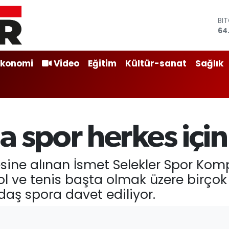
BI
64
DO
47
EU
55
ST
Ekonomi
Video
Eğitim
Kültür-sanat
Sağlık
64
GR
65
Bİ
13
 spor herkes için e
sine alınan İsmet Selekler Spor Komp
tbol ve tenis başta olmak üzere birç
daş spora davet ediliyor.