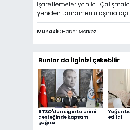
işaretlemeler yapıldı. Çalışma
yeniden tamamen ulaşıma açılm
Muhabir:
Haber Merkezi
Bunlar da ilginizi çekebilir
ATSO'dan sigorta primi
Yoğun b
desteğinde kapsam
edildi
çağrısı