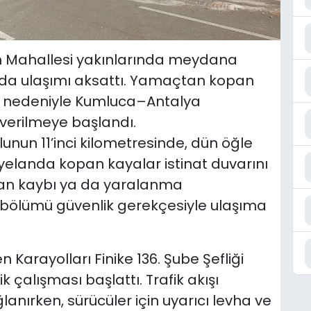
en Mahallesi yakınlarında meydana
nda ulaşımı aksattı. Yamaçtan kopan
i nedeniyle Kumluca–Antalya
n verilmeye başlandı.
nun 11’inci kilometresinde, dün öğle
elanda kopan kayalar istinat duvarını
can kaybı ya da yaralanma
bölümü güvenlik gerekçesiyle ulaşıma
 Karayolları Finike 136. Şube Şefliği
ik çalışması başlattı. Trafik akışı
ğlanırken, sürücüler için uyarıcı levha ve