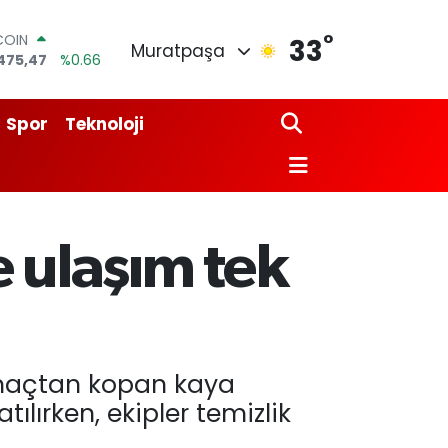
°
COIN
33
Muratpaşa
475,47
%0.66
LAR
5971
%0.05
RO
Spor
Teknoloji
1336
%0.18
RLİN
2534
%0.22
M ALTIN
8.23
%0.39
T100
 ulaşım tek
703
%0
maçtan kopan kaya
ılırken, ekipler temizlik