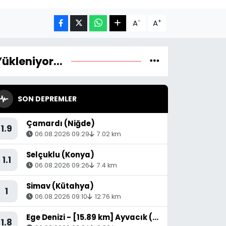
-
+
A
A
Yükleniyor...
SON DEPREMLER
Çamardı (Niğde)
1.9
06.08.2026 09:29
7.02 km
Selçuklu (Konya)
1.1
06.08.2026 09:26
7.4 km
Simav (Kütahya)
1
06.08.2026 09:10
12.76 km
Ege Denizi - [15.89 km] Ayvacık (Çanakkale)
1.8