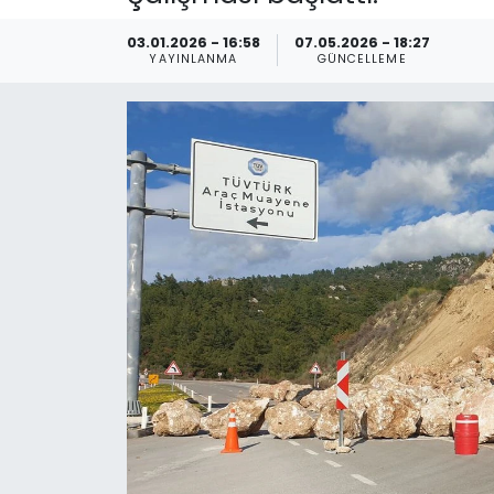
Spor
Teknoloji
03.01.2026 - 16:58
07.05.2026 - 18:27
YAYINLANMA
GÜNCELLEME
Teknoloji
Yaşam
Resmi İlanlar
Künye
Gizlilik Sözleşmesi
İletişim