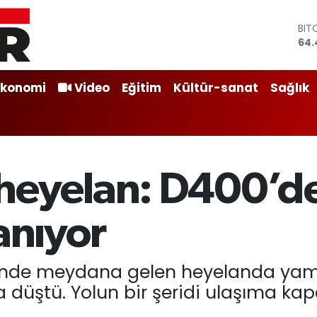
BIT
64.
DO
47,
EU
Ekonomi
Video
Eğitim
Kültür-sanat
Sağlık
55,
STE
64,
GRA
651
BİS
heyelan: D400’de
13.
anıyor
esinde meydana gelen heyelanda ya
düştü. Yolun bir şeridi ulaşıma kapat