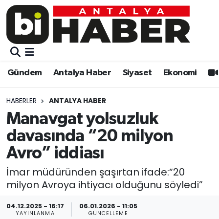
Gündem
Gündem
Muratpaşa Nöbetçi Eczaneler
Antalya Haber
Antalya Haber
Muratpaşa Hava Durumu
Gündem
Antalya Haber
Siyaset
Ekonomi
Siyaset
Siyaset
Muratpaşa Trafik Yoğunluk Haritası
HABERLER
ANTALYA HABER
Ekonomi
Eğitim
Süper Lig Puan Durumu ve Fikstür
Manavgat yolsuzluk
davasında “20 milyon
Video
Ekonomi
Tüm Manşetler
Avro” iddiası
Eğitim
Kültür-sanat
Son Dakika Haberleri
İmar müdüründen şaşırtan ifade:“20
milyon Avroya ihtiyacı olduğunu söyledi”
Kültür-sanat
Sağlık
Haber Arşivi
04.12.2025 - 16:17
06.01.2026 - 11:05
Sağlık
Spor
YAYINLANMA
GÜNCELLEME