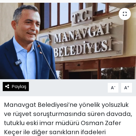
Spor
Teknoloji
Teknoloji
Yaşam
Resmi İlanlar
Künye
Gizlilik Sözleşmesi
İletişim
Paylaş
-
+
A
A
Manavgat Belediyesi’ne yönelik yolsuzluk
ve rüşvet soruşturmasında süren davada,
tutuklu eski imar müdürü Osman Zafer
Keçer ile diğer sanıkların ifadeleri