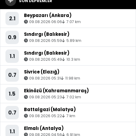
SON DEPREMLER
Beypazarı (Ankara)
2.1
09.08.2026 06:06
7.07 km
Sındırgı (Balıkesir)
0.9
09.08.2026 05:59
5.89 km
Sındırgı (Balıkesir)
1.1
09.08.2026 05:49
10.3 km
Sivrice (Elazığ)
0.7
09.08.2026 05:31
11.98 km
Ekinözü (Kahramanmaraş)
1.5
09.08.2026 05:23
7.02 km
Battalgazi (Malatya)
0.7
09.08.2026 05:22
7 km
Elmalı (Antalya)
1.1
09.08.2026 04:56
6.91 km