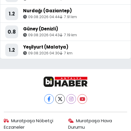
Nurdağı (Gaziantep)
1.2
09.08.2026 04:44
7.91 km
Güney (Denizli)
0.8
09.08.2026 04:43
7.19 km
Yeşilyurt (Malatya)
1.2
09.08.2026 04:30
7 km
Muratpaşa Nöbetçi
Muratpaşa Hava
Eczaneler
Durumu