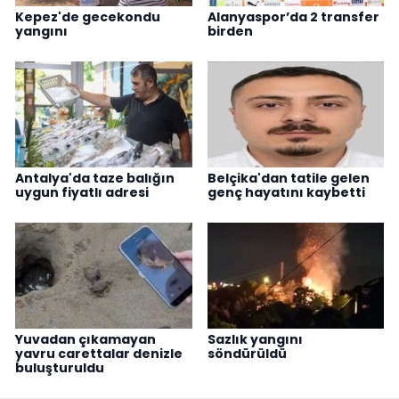
Kepez'de gecekondu
Alanyaspor’da 2 transfer
yangını
birden
Antalya'da taze balığın
Belçika'dan tatile gelen
uygun fiyatlı adresi
genç hayatını kaybetti
Yuvadan çıkamayan
Sazlık yangını
yavru carettalar denizle
söndürüldü
buluşturuldu