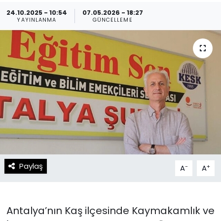
24.10.2025 - 10:54
07.05.2026 - 18:27
Spor
Teknoloji
YAYINLANMA
GÜNCELLEME
Teknoloji
Yaşam
Resmi İlanlar
Künye
Gizlilik Sözleşmesi
İletişim
Paylaş
-
+
A
A
Antalya’nın Kaş ilçesinde Kaymakamlık ve