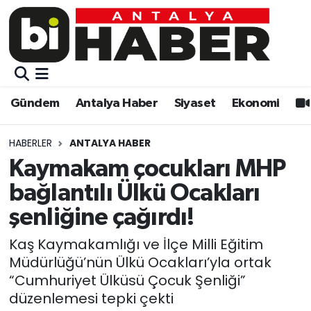
Gündem
Gündem
Muratpaşa Nöbetçi Eczaneler
Antalya Haber
Antalya Haber
Muratpaşa Hava Durumu
Gündem
Antalya Haber
Siyaset
Ekonomi
Siyaset
Siyaset
Muratpaşa Trafik Yoğunluk Haritası
HABERLER
ANTALYA HABER
Ekonomi
Eğitim
Süper Lig Puan Durumu ve Fikstür
Kaymakam çocukları MHP
bağlantılı Ülkü Ocakları
Video
Ekonomi
Tüm Manşetler
şenliğine çağırdı!
Eğitim
Kültür-sanat
Son Dakika Haberleri
Kaş Kaymakamlığı ve İlçe Milli Eğitim
Müdürlüğü’nün Ülkü Ocakları’yla ortak
Kültür-sanat
Sağlık
Haber Arşivi
“Cumhuriyet Ülküsü Çocuk Şenliği”
düzenlemesi tepki çekti
Sağlık
Spor