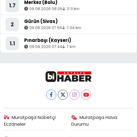
Merkez (Bolu)
1.7
09.08.2026 08:06
11.11 km
Gürün (Sivas)
2
09.08.2026 07:56
7.04 km
Pınarbaşı (Kayseri)
1.1
09.08.2026 07:44
7 km
Muratpaşa Nöbetçi
Muratpaşa Hava
Eczaneler
Durumu