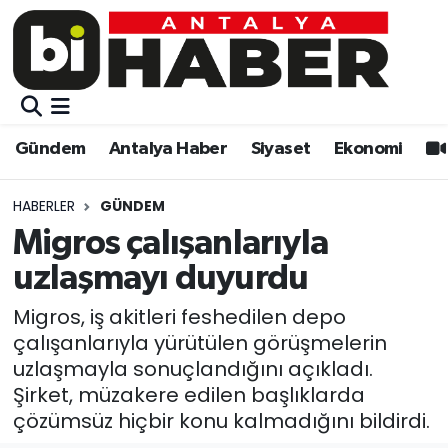
Gündem
Gündem
Muratpaşa Nöbetçi Eczaneler
Antalya Haber
Antalya Haber
Muratpaşa Hava Durumu
Gündem
Antalya Haber
Siyaset
Ekonomi
Siyaset
Siyaset
Muratpaşa Trafik Yoğunluk Haritası
HABERLER
GÜNDEM
Ekonomi
Eğitim
Süper Lig Puan Durumu ve Fikstür
Migros çalışanlarıyla
uzlaşmayı duyurdu
Video
Ekonomi
Tüm Manşetler
Migros, iş akitleri feshedilen depo
Eğitim
Kültür-sanat
Son Dakika Haberleri
çalışanlarıyla yürütülen görüşmelerin
uzlaşmayla sonuçlandığını açıkladı.
Kültür-sanat
Sağlık
Haber Arşivi
Şirket, müzakere edilen başlıklarda
çözümsüz hiçbir konu kalmadığını bildirdi.
Sağlık
Spor