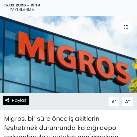
15.02.2026 - 19:19
YAYINLANMA
Spor
Teknoloji
Teknoloji
Yaşam
Resmi İlanlar
Künye
Gizlilik Sözleşmesi
İletişim
Paylaş
-
+
A
A
Migros, bir süre önce iş akitlerini
feshetmek durumunda kaldığı depo
çalışanlarıyla yürütülen görüşmelerin