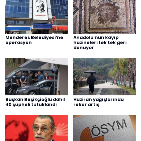
Menderes Belediyesi’ne
Anadolu'nun kayıp
operasyon
hazineleri tek tek geri
dönüyor
Başkan Beşikçioğlu dahil
Haziran yağışlarında
40 şüpheli tutuklandı
rekor artış