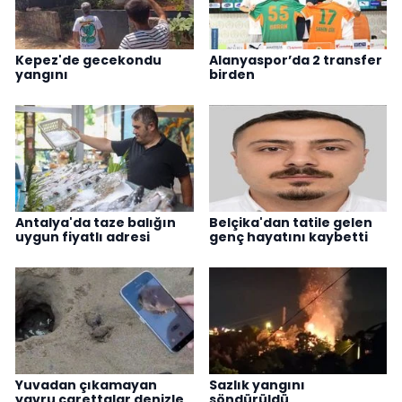
Kepez'de gecekondu
Alanyaspor’da 2 transfer
yangını
birden
Antalya'da taze balığın
Belçika'dan tatile gelen
uygun fiyatlı adresi
genç hayatını kaybetti
Yuvadan çıkamayan
Sazlık yangını
yavru carettalar denizle
söndürüldü