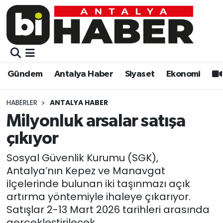
Gündem
Gündem
Muratpaşa Nöbetçi Eczaneler
Antalya Haber
Antalya Haber
Muratpaşa Hava Durumu
Gündem
Antalya Haber
Siyaset
Ekonomi
Siyaset
Siyaset
Muratpaşa Trafik Yoğunluk Haritası
HABERLER
ANTALYA HABER
Ekonomi
Eğitim
Süper Lig Puan Durumu ve Fikstür
Milyonluk arsalar satışa
çıkıyor
Video
Ekonomi
Tüm Manşetler
Sosyal Güvenlik Kurumu (SGK),
Eğitim
Kültür-sanat
Son Dakika Haberleri
Antalya’nın Kepez ve Manavgat
ilçelerinde bulunan iki taşınmazı açık
Kültür-sanat
Sağlık
Haber Arşivi
artırma yöntemiyle ihaleye çıkarıyor.
Satışlar 2-13 Mart 2026 tarihleri arasında
Sağlık
Spor
gerçekleştirilecek.