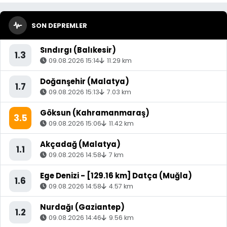
SON DEPREMLER
Sındırgı (Balıkesir)
1.3
09.08.2026 15:14
11.29 km
Doğanşehir (Malatya)
1.7
09.08.2026 15:13
7.03 km
Göksun (Kahramanmaraş)
3.5
09.08.2026 15:06
11.42 km
Akçadağ (Malatya)
1.1
09.08.2026 14:58
7 km
Ege Denizi - [129.16 km] Datça (Muğla)
1.6
09.08.2026 14:58
4.57 km
Nurdağı (Gaziantep)
1.2
09.08.2026 14:46
9.56 km