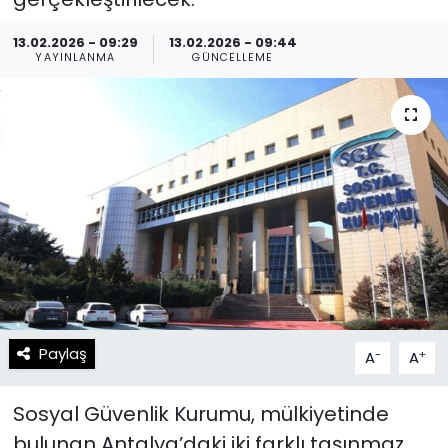
Spor
Teknoloji
13.02.2026 - 09:29
13.02.2026 - 09:44
YAYINLANMA
GÜNCELLEME
Teknoloji
Yaşam
Resmi İlanlar
Künye
Gizlilik Sözleşmesi
İletişim
Paylaş
-
+
A
A
Sosyal Güvenlik Kurumu, mülkiyetinde
bulunan Antalya’daki iki farklı taşınmaz