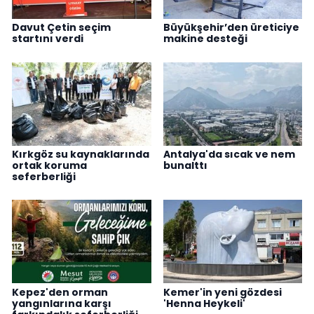
Davut Çetin seçim
Büyükşehir’den üreticiye
startını verdi
makine desteği
Kırkgöz su kaynaklarında
Antalya'da sıcak ve nem
ortak koruma
bunalttı
seferberliği
Kepez'den orman
Kemer'in yeni gözdesi
yangınlarına karşı
'Henna Heykeli'