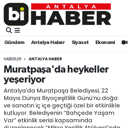
Gündem
Gündem
Muratpaşa Nöbetçi Eczaneler
Antalya Haber
Antalya Haber
Muratpaşa Hava Durumu
Gündem
Antalya Haber
Siyaset
Ekonomi
Siyaset
Siyaset
Muratpaşa Trafik Yoğunluk Haritası
HABERLER
ANTALYA HABER
Ekonomi
Eğitim
Süper Lig Puan Durumu ve Fikstür
Muratpaşa'da heykeller
yeşeriyor
Video
Ekonomi
Tüm Manşetler
Antalya’da Muratpaşa Belediyesi, 22
Eğitim
Kültür-sanat
Son Dakika Haberleri
Mayıs Dünya Biyoçeşitlilik Günü’nü doğa
ve sanatın iç içe geçtiği özel bir etkinlikle
Kültür-sanat
Sağlık
Haber Arşivi
kutluyor. Belediyenin “Bahçede Yaşam
Var” etkinlik serisi kapsamında
Sağlık
Spor
düzenlenecek “Mikro Yeşillik Atölyesi”nde