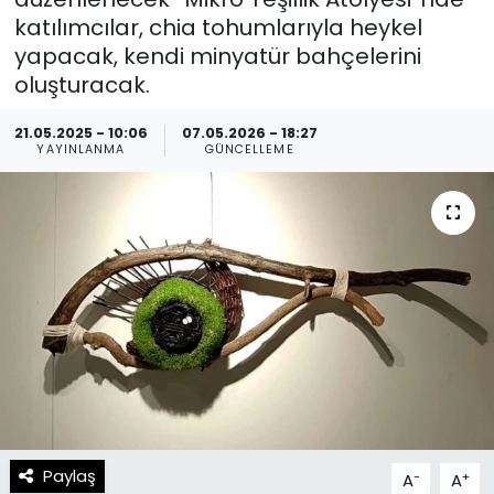
katılımcılar, chia tohumlarıyla heykel
Spor
Teknoloji
yapacak, kendi minyatür bahçelerini
oluşturacak.
Teknoloji
Yaşam
21.05.2025 - 10:06
07.05.2026 - 18:27
Resmi İlanlar
Künye
YAYINLANMA
GÜNCELLEME
Gizlilik Sözleşmesi
İletişim
Paylaş
-
+
A
A