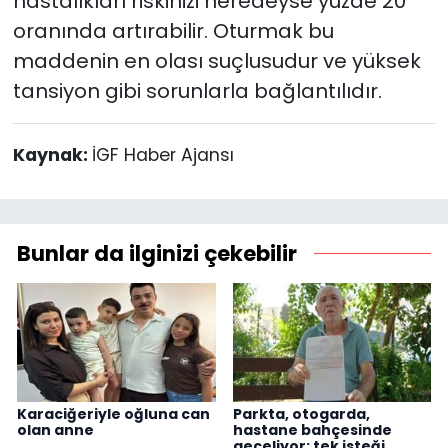
hastalıkları riskinizi neredeyse yüzde 20
oranında artırabilir. Oturmak bu
maddenin en olası suçlusudur ve yüksek
tansiyon gibi sorunlarla bağlantılıdır.
Kaynak:
İGF Haber Ajansı
Bunlar da ilginizi çekebilir
Karaciğeriyle oğluna can
Parkta, otogarda,
olan anne
hastane bahçesinde
geceliyor; tek isteği