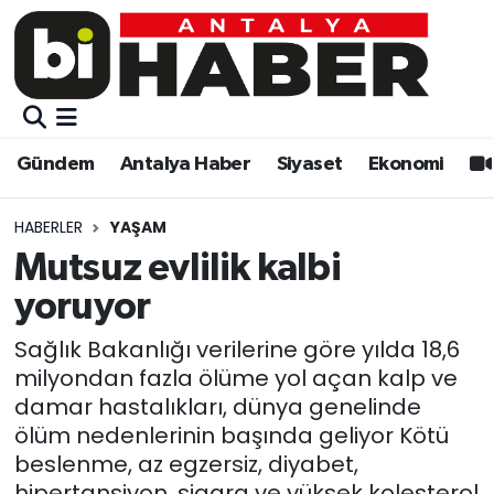
Gündem
Gündem
Muratpaşa Nöbetçi Eczaneler
Antalya Haber
Antalya Haber
Muratpaşa Hava Durumu
Gündem
Antalya Haber
Siyaset
Ekonomi
Siyaset
Siyaset
Muratpaşa Trafik Yoğunluk Haritası
HABERLER
YAŞAM
Ekonomi
Eğitim
Süper Lig Puan Durumu ve Fikstür
Mutsuz evlilik kalbi
yoruyor
Video
Ekonomi
Tüm Manşetler
Sağlık Bakanlığı verilerine göre yılda 18,6
Eğitim
Kültür-sanat
Son Dakika Haberleri
milyondan fazla ölüme yol açan kalp ve
damar hastalıkları, dünya genelinde
Kültür-sanat
Sağlık
Haber Arşivi
ölüm nedenlerinin başında geliyor Kötü
beslenme, az egzersiz, diyabet,
Sağlık
Spor
hipertansiyon, sigara ve yüksek kolesterol