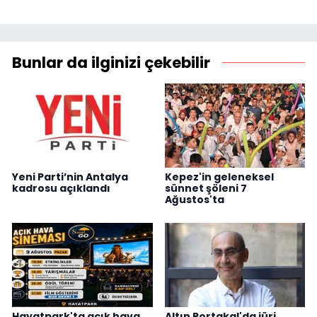
Bunlar da ilginizi çekebilir
Yeni Parti’nin Antalya
Kepez'in geleneksel
kadrosu açıklandı
sünnet şöleni 7
Ağustos'ta
Hayatpark'ta açık hava
Altın Portakal'da jüri