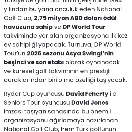
Türkiye’de golf turizminin gelişimine 1994
yılından bu yana öncülük eden National
Golf Club,
2,75 milyon ABD doları ödül
havuzuna sahip
ve
DP World Tour
takviminde yer alan organizasyona ilk kez
ev sahipliği yapacak. Turnuva, DP World
Tour’un
2026 sezonu Asya Swingi’nin
beşinci ve son etabı
olarak oynanacak
ve küresel golf takviminin en prestijli
duraklarından biri olma özelliği taşıyacak.
Ryder Cup oyuncusu
David Feherty
ile
Seniors Tour oyuncusu
David Jones
imzası taşıyan sahasında bu önemli
organizasyonu ağırlamaya hazırlanan
National Golf Club, hem Türk golfünün