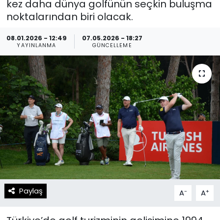
kez daha dünya golfünün seçkin buluşma
noktalarından biri olacak.
Spor
Teknoloji
08.01.2026 - 12:49
07.05.2026 - 18:27
Teknoloji
Yaşam
YAYINLANMA
GÜNCELLEME
Resmi İlanlar
Künye
Gizlilik Sözleşmesi
İletişim
Paylaş
-
+
A
A