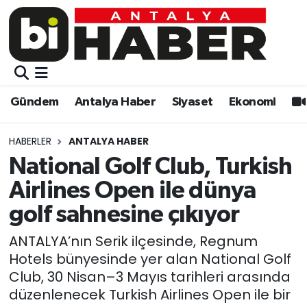
Gündem
Gündem
Muratpaşa Nöbetçi Eczaneler
Antalya Haber
Antalya Haber
Muratpaşa Hava Durumu
Gündem
Antalya Haber
Siyaset
Ekonomi
Siyaset
Siyaset
Muratpaşa Trafik Yoğunluk Haritası
HABERLER
ANTALYA HABER
Ekonomi
Eğitim
Süper Lig Puan Durumu ve Fikstür
National Golf Club, Turkish
Airlines Open ile dünya
Video
Ekonomi
Tüm Manşetler
golf sahnesine çıkıyor
Eğitim
Kültür-sanat
Son Dakika Haberleri
ANTALYA’nın Serik ilçesinde, Regnum
Hotels bünyesinde yer alan National Golf
Kültür-sanat
Sağlık
Haber Arşivi
Club, 30 Nisan–3 Mayıs tarihleri arasında
düzenlenecek Turkish Airlines Open ile bir
Sağlık
Spor