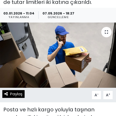
de tutar limitleri iki katına çıkarıldı.
Spor
Teknoloji
03.01.2026 - 11:04
07.05.2026 - 18:27
YAYINLANMA
GÜNCELLEME
Teknoloji
Yaşam
Resmi İlanlar
Künye
Gizlilik Sözleşmesi
İletişim
Paylaş
-
+
A
A
Posta ve hızlı kargo yoluyla taşınan