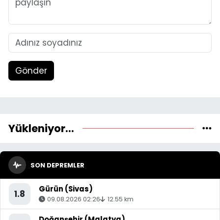
Gönder
Yükleniyor...
SON DEPREMLER
Gürün (Sivas)
1.8
09.08.2026 02:26
12.55 km
Doğanşehir (Malatya)