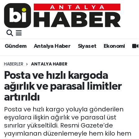
Gündem
Gündem
Muratpaşa Nöbetçi Eczaneler
Antalya Haber
Antalya Haber
Muratpaşa Hava Durumu
Gündem
Antalya Haber
Siyaset
Ekonomi
Siyaset
Siyaset
Muratpaşa Trafik Yoğunluk Haritası
HABERLER
ANTALYA HABER
Ekonomi
Eğitim
Süper Lig Puan Durumu ve Fikstür
Posta ve hızlı kargoda
ağırlık ve parasal limitler
Video
Ekonomi
Tüm Manşetler
artırıldı
Eğitim
Kültür-sanat
Son Dakika Haberleri
Posta ve hızlı kargo yoluyla gönderilen
eşyalara ilişkin ağırlık ve parasal üst
Kültür-sanat
Sağlık
Haber Arşivi
sınırlar yükseltildi. Resmi Gazete’de
yayımlanan düzenlemeyle hem kilo hem
Sağlık
Spor