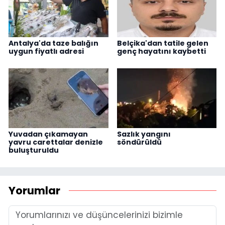
Antalya'da taze balığın
Belçika'dan tatile gelen
uygun fiyatlı adresi
genç hayatını kaybetti
Yuvadan çıkamayan
Sazlık yangını
yavru carettalar denizle
söndürüldü
buluşturuldu
Yorumlar