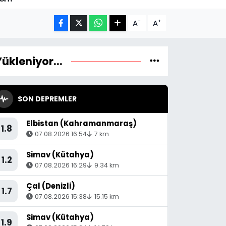
-
+
A
A
Yükleniyor...
SON DEPREMLER
Elbistan (Kahramanmaraş)
1.8
07.08.2026 16:54
7 km
Simav (Kütahya)
1.2
07.08.2026 16:29
9.34 km
Çal (Denizli)
1.7
07.08.2026 15:38
15.15 km
Simav (Kütahya)
1.9