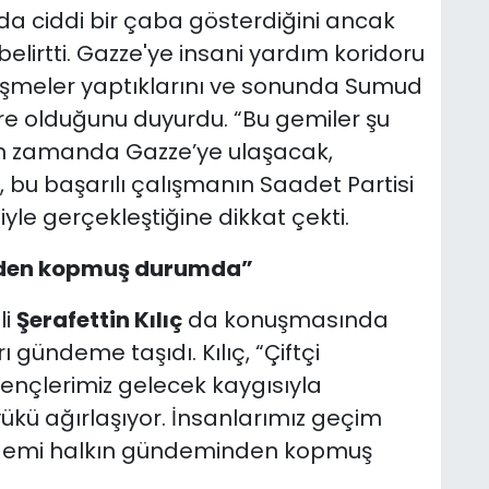
nda ciddi bir çaba gösterdiğini ancak
belirtti. Gazze'ye insani yardım koridoru
örüşmeler yaptıklarını ve sonunda Sumud
re olduğunu duyurdu. “Bu gemiler şu
ın zamanda Gazze’ye ulaşacak,
, bu başarılı çalışmanın Saadet Partisi
iyle gerçekleştiğine dikkat çekti.
inden kopmuş durumda”
li
Şerafettin Kılıç
da konuşmasında
gündeme taşıdı. Kılıç, “Çiftçi
 gençlerimiz gelecek kaygısıyla
ç yükü ağırlaşıyor. İnsanlarımız geçim
ündemi halkın gündeminden kopmuş