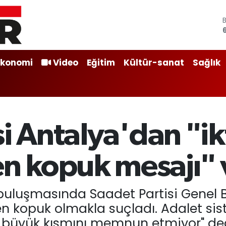
Ekonomi
Video
Eğitim
Kültür-sanat
Sağlık
i Antalya'dan "ik
 kopuk mesajı" 
 buluşmasında Saadet Partisi Genel
n kopuk olmakla suçladı. Adalet sist
büyük kısmını memnun etmiyor" ded