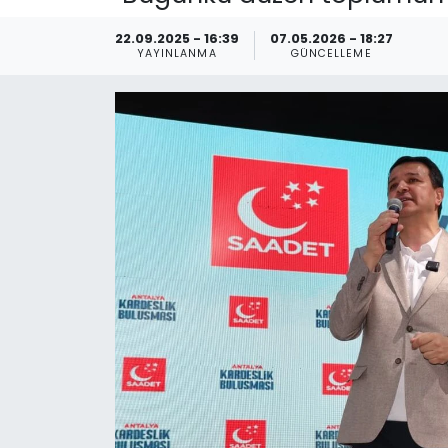
Spor
Teknoloji
22.09.2025 - 16:39
07.05.2026 - 18:27
YAYINLANMA
GÜNCELLEME
Teknoloji
Yaşam
Resmi İlanlar
Künye
Gizlilik Sözleşmesi
İletişim