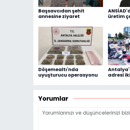
Başsavcıdan şehit
ANSİAD'
annesine ziyaret
üretim ç
Döşemealtı'nda
Antalya
uyuşturucu operasyonu
adresi ik
Yorumlar