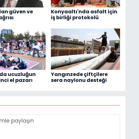
dan güven ve
Konyaaltı'nda asfalt için
ağrısı
iş birliği protokolü
'da ucuzluğun
Yangınzede çiftçilere
inci el pazarı
sera naylonu desteği