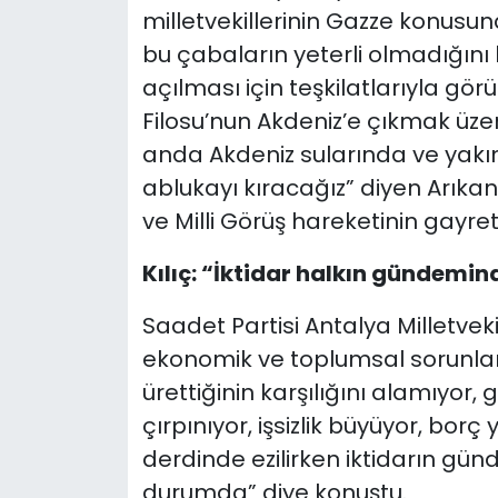
milletvekillerinin Gazze konusu
bu çabaların yeterli olmadığını 
açılması için teşkilatlarıyla g
Filosu’nun Akdeniz’e çıkmak üze
anda Akdeniz sularında ve yak
ablukayı kıracağız” diyen Arıkan
ve Milli Görüş hareketinin gayret
Kılıç: “İktidar halkın gündem
Saadet Partisi Antalya Milletveki
ekonomik ve toplumsal sorunları 
ürettiğinin karşılığını alamıyor,
çırpınıyor, işsizlik büyüyor, bor
derdinde ezilirken iktidarın g
durumda” diye konuştu.