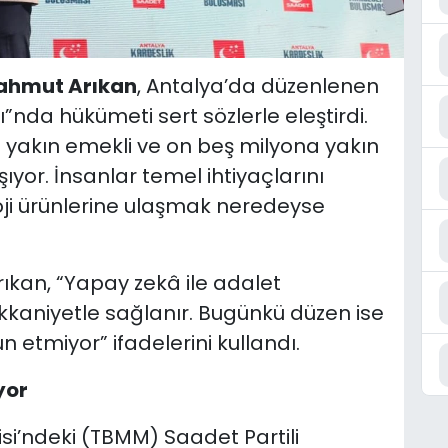
ahmut Arıkan
, Antalya’da düzenlenen
nda hükümeti sert sözlerle eleştirdi.
a yakın emekli ve on beş milyona yakın
şıyor. İnsanlar temel ihtiyaçlarını
oji ürünlerine ulaşmak neredeyse
ıkan, “Yapay zekâ ile adalet
kkaniyetle sağlanır. Bugünkü düzen ise
tmiyor” ifadelerini kullandı.
yor
isi’ndeki (TBMM) Saadet Partili