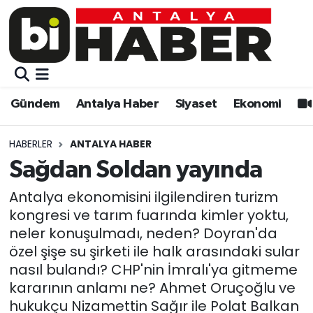
Gündem
Gündem
Muratpaşa Nöbetçi Eczaneler
Antalya Haber
Antalya Haber
Muratpaşa Hava Durumu
Gündem
Antalya Haber
Siyaset
Ekonomi
Siyaset
Siyaset
Muratpaşa Trafik Yoğunluk Haritası
HABERLER
ANTALYA HABER
Ekonomi
Eğitim
Süper Lig Puan Durumu ve Fikstür
Sağdan Soldan yayında
Video
Ekonomi
Tüm Manşetler
Antalya ekonomisini ilgilendiren turizm
kongresi ve tarım fuarında kimler yoktu,
Eğitim
Kültür-sanat
Son Dakika Haberleri
neler konuşulmadı, neden? Doyran'da
özel şişe su şirketi ile halk arasındaki sular
Kültür-sanat
Sağlık
Haber Arşivi
nasıl bulandı? CHP'nin İmralı'ya gitmeme
kararının anlamı ne? Ahmet Oruçoğlu ve
Sağlık
Spor
hukukçu Nizamettin Sağır ile Polat Balkan