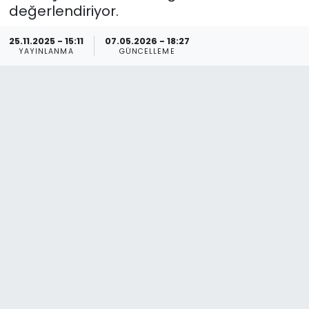
değerlendiriyor.
Spor
Teknoloji
25.11.2025 - 15:11
07.05.2026 - 18:27
YAYINLANMA
GÜNCELLEME
Teknoloji
Yaşam
Resmi İlanlar
Künye
Gizlilik Sözleşmesi
İletişim