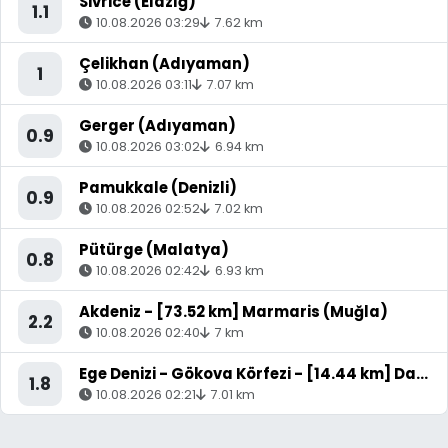
Sivrice (Elazığ)
1.1
10.08.2026 03:29
7.62 km
Çelikhan (Adıyaman)
1
10.08.2026 03:11
7.07 km
Gerger (Adıyaman)
0.9
10.08.2026 03:02
6.94 km
Pamukkale (Denizli)
0.9
10.08.2026 02:52
7.02 km
Pütürge (Malatya)
0.8
10.08.2026 02:42
6.93 km
Akdeniz - [73.52 km] Marmaris (Muğla)
2.2
10.08.2026 02:40
7 km
Ege Denizi - Gökova Körfezi - [14.44 km] Datça (Muğla)
1.8
10.08.2026 02:21
7.01 km