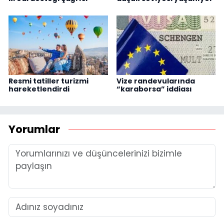
Resmi tatiller turizmi
Vize randevularında
hareketlendirdi
“karaborsa” iddiası
Yorumlar