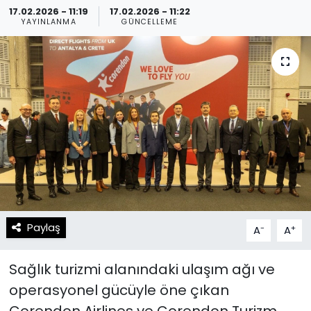
17.02.2026 - 11:19
17.02.2026 - 11:22
YAYINLANMA
GÜNCELLEME
Spor
Teknoloji
Teknoloji
Yaşam
Resmi İlanlar
Künye
Gizlilik Sözleşmesi
İletişim
Paylaş
-
+
A
A
Sağlık turizmi alanındaki ulaşım ağı ve
operasyonel gücüyle öne çıkan
Corendon Airlines ve Corendon Turizm