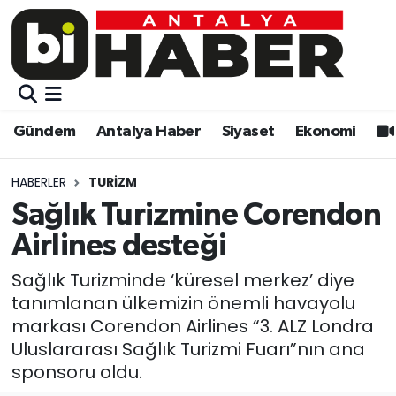
Gündem
Gündem
Muratpaşa Nöbetçi Eczaneler
Antalya Haber
Antalya Haber
Muratpaşa Hava Durumu
Gündem
Antalya Haber
Siyaset
Ekonomi
Siyaset
Siyaset
Muratpaşa Trafik Yoğunluk Haritası
HABERLER
TURIZM
Ekonomi
Eğitim
Süper Lig Puan Durumu ve Fikstür
Sağlık Turizmine Corendon
Airlines desteği
Video
Ekonomi
Tüm Manşetler
Sağlık Turizminde ‘küresel merkez’ diye
Eğitim
Kültür-sanat
Son Dakika Haberleri
tanımlanan ülkemizin önemli havayolu
markası Corendon Airlines “3. ALZ Londra
Kültür-sanat
Sağlık
Haber Arşivi
Uluslararası Sağlık Turizmi Fuarı”nın ana
sponsoru oldu.
Sağlık
Spor