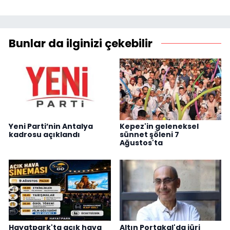
Bunlar da ilginizi çekebilir
Yeni Parti’nin Antalya
Kepez'in geleneksel
kadrosu açıklandı
sünnet şöleni 7
Ağustos'ta
Hayatpark'ta açık hava
Altın Portakal'da jüri