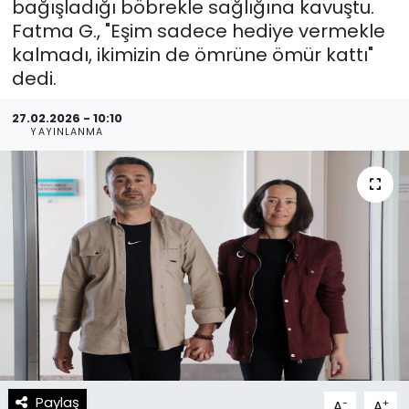
bağışladığı böbrekle sağlığına kavuştu.
Fatma G., "Eşim sadece hediye vermekle
Spor
Teknoloji
kalmadı, ikimizin de ömrüne ömür kattı"
dedi.
Teknoloji
Yaşam
27.02.2026 - 10:10
Resmi İlanlar
Künye
YAYINLANMA
Gizlilik Sözleşmesi
İletişim
Paylaş
-
+
A
A