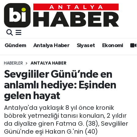
Gündem
Gündem
Muratpaşa Nöbetçi Eczaneler
Antalya Haber
Antalya Haber
Muratpaşa Hava Durumu
Gündem
Antalya Haber
Siyaset
Ekonomi
Siyaset
Siyaset
Muratpaşa Trafik Yoğunluk Haritası
HABERLER
ANTALYA HABER
Ekonomi
Eğitim
Süper Lig Puan Durumu ve Fikstür
Sevgililer Günü’nde en
anlamlı hediye: Eşinden
Video
Ekonomi
Tüm Manşetler
gelen hayat
Eğitim
Kültür-sanat
Son Dakika Haberleri
Antalya'da yaklaşık 8 yıl önce kronik
böbrek yetmezliği tanısı konulan, 2 yıldır
Kültür-sanat
Sağlık
Haber Arşivi
da diyalize giren Fatma G. (38), Sevgililer
Günü'nde eşi Hakan G.'nin (40)
Sağlık
Spor