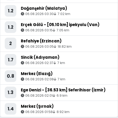
Doğanşehir (Malatya)
1.2
06.08.2026 03:30
7.02 km
Erçek Gölü - [05.10 km] İpekyolu (Van)
1.2
06.08.2026 03:15
7.05 km
Refahiye (Erzincan)
2
06.08.2026 03:05
18.82 km
Sincik (Adıyaman)
1.7
06.08.2026 02:37
7 km
Merkez (Elazığ)
0.8
06.08.2026 02:08
7 km
Ege Denizi - [36.53 km] Seferihisar (İzmir)
1.3
06.08.2026 02:01
6.9 km
Merkez (Şırnak)
1.4
06.08.2026 01:58
8.92 km