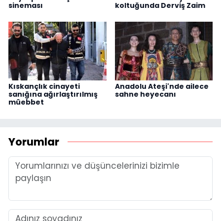
sineması
koltuğunda Derviş Zaim
Kıskançlık cinayeti
Anadolu Ateşi'nde ailece
sanığına ağırlaştırılmış
sahne heyecanı
müebbet
Yorumlar