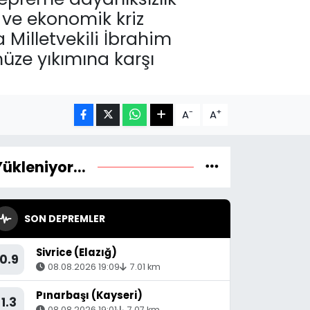
 ve ekonomik kriz
Milletvekili İbrahim
üze yıkımına karşı
-
+
A
A
Yükleniyor...
SON DEPREMLER
Sivrice (Elazığ)
0.9
08.08.2026 19:09
7.01 km
Pınarbaşı (Kayseri)
1.3
08.08.2026 19:01
7.07 km