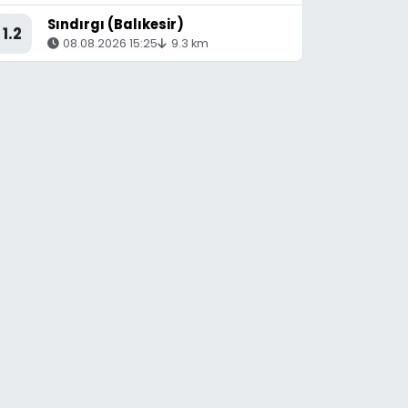
Sındırgı (Balıkesir)
1.2
08.08.2026 15:25
9.3 km