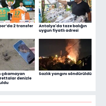
or’da 2 transfer
Antalya'da taze balığın
uygun fiyatlı adresi
 çıkamayan
Sazlık yangını söndürüldü
rettalar denizle
uldu