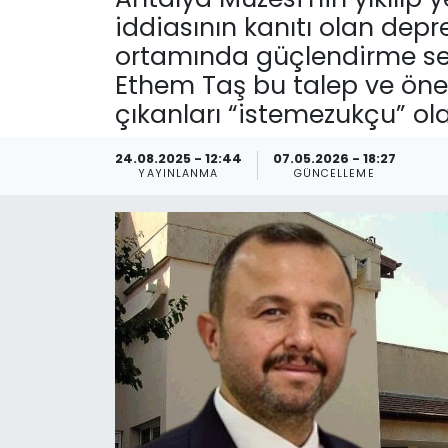
iddiasının kanıtı olan de
Spor
Teknoloji
ortamında güçlendirme seçe
Ethem Taş bu talep ve öne
Teknoloji
Yaşam
çıkanları “istemezukçu” ola
Resmi İlanlar
Künye
24.08.2025 - 12:44
07.05.2026 - 18:27
YAYINLANMA
GÜNCELLEME
Gizlilik Sözleşmesi
İletişim