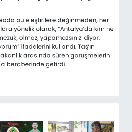
ideoda bu eleştirilere değinmeden, her
ra yönelik olarak, “Antalya’da kim ne
temezuk, olmaz, yapamazsınız’ diyor.
rum” ifadelerini kullandı. Taş’ın
le bakanlık arasında süren görüşmelerin
 da beraberinde getirdi.