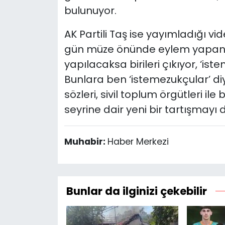
bulunuyor.
AK Partili Taş ise yayımladığı v
gün müze önünde eylem yapanla
yapılacaksa birileri çıkıyor, ‘is
Bunlara ben ‘istemezukçular’ diyo
sözleri, sivil toplum örgütleri i
seyrine dair yeni bir tartışmayı
Muhabir:
Haber Merkezi
Bunlar da ilginizi çekebilir