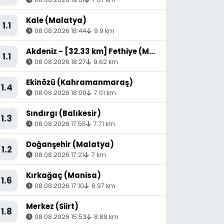
Kale (Malatya)
1.1
08.08.2026 18:44
9.9 km
Akdeniz - [32.33 km] Fethiye (Muğla)
1.1
08.08.2026 18:27
9.62 km
Ekinözü (Kahramanmaraş)
1.4
08.08.2026 18:00
7.01 km
Sındırgı (Balıkesir)
1.3
08.08.2026 17:55
7.71 km
Doğanşehir (Malatya)
1.2
08.08.2026 17:21
7 km
Kırkağaç (Manisa)
1.6
08.08.2026 17:10
6.97 km
Merkez (Siirt)
1.8
08.08.2026 15:53
8.89 km