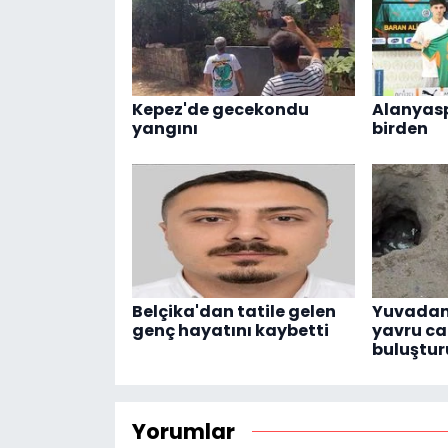
Kepez'de gecekondu
Alanyasp
yangını
birden
Belçika'dan tatile gelen
Yuvadan
genç hayatını kaybetti
yavru ca
buluştur
Yorumlar