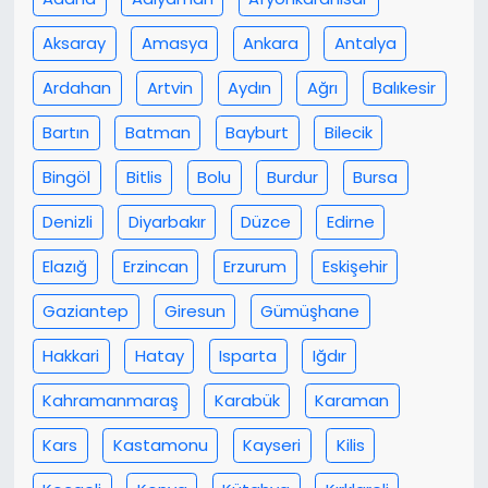
Aksaray
Amasya
Ankara
Antalya
Ardahan
Artvin
Aydın
Ağrı
Balıkesir
Bartın
Batman
Bayburt
Bilecik
Bingöl
Bitlis
Bolu
Burdur
Bursa
Denizli
Diyarbakır
Düzce
Edirne
Elazığ
Erzincan
Erzurum
Eskişehir
Gaziantep
Giresun
Gümüşhane
Hakkari
Hatay
Isparta
Iğdır
Kahramanmaraş
Karabük
Karaman
Kars
Kastamonu
Kayseri
Kilis