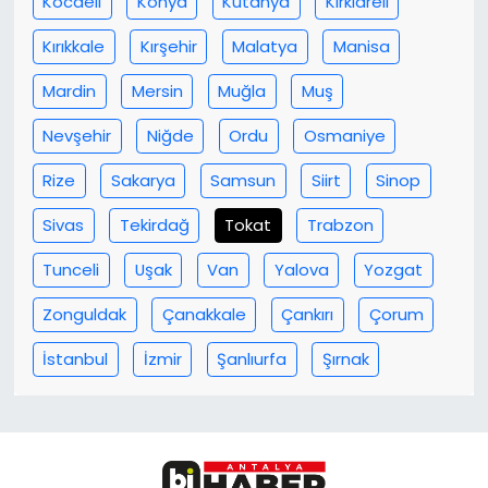
Kocaeli
Konya
Kütahya
Kırklareli
Kırıkkale
Kırşehir
Malatya
Manisa
Mardin
Mersin
Muğla
Muş
Nevşehir
Niğde
Ordu
Osmaniye
Rize
Sakarya
Samsun
Siirt
Sinop
Sivas
Tekirdağ
Tokat
Trabzon
Tunceli
Uşak
Van
Yalova
Yozgat
Zonguldak
Çanakkale
Çankırı
Çorum
İstanbul
İzmir
Şanlıurfa
Şırnak