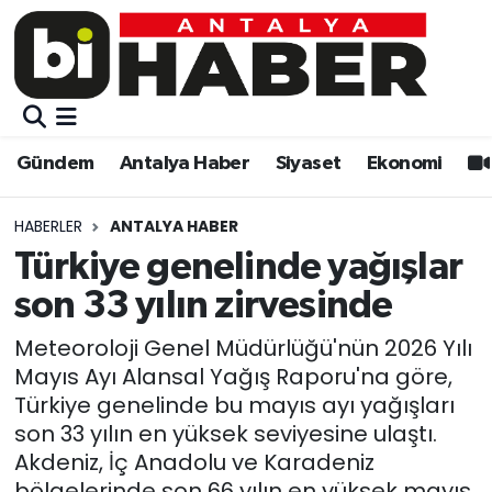
Gündem
Gündem
Muratpaşa Nöbetçi Eczaneler
Antalya Haber
Antalya Haber
Muratpaşa Hava Durumu
Gündem
Antalya Haber
Siyaset
Ekonomi
Siyaset
Siyaset
Muratpaşa Trafik Yoğunluk Haritası
HABERLER
ANTALYA HABER
Ekonomi
Eğitim
Süper Lig Puan Durumu ve Fikstür
Türkiye genelinde yağışlar
son 33 yılın zirvesinde
Video
Ekonomi
Tüm Manşetler
Meteoroloji Genel Müdürlüğü'nün 2026 Yılı
Eğitim
Kültür-sanat
Son Dakika Haberleri
Mayıs Ayı Alansal Yağış Raporu'na göre,
Türkiye genelinde bu mayıs ayı yağışları
Kültür-sanat
Sağlık
Haber Arşivi
son 33 yılın en yüksek seviyesine ulaştı.
Akdeniz, İç Anadolu ve Karadeniz
Sağlık
Spor
bölgelerinde son 66 yılın en yüksek mayıs