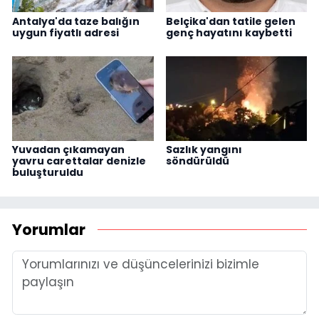
Antalya'da taze balığın
Belçika'dan tatile gelen
uygun fiyatlı adresi
genç hayatını kaybetti
Yuvadan çıkamayan
Sazlık yangını
yavru carettalar denizle
söndürüldü
buluşturuldu
Yorumlar