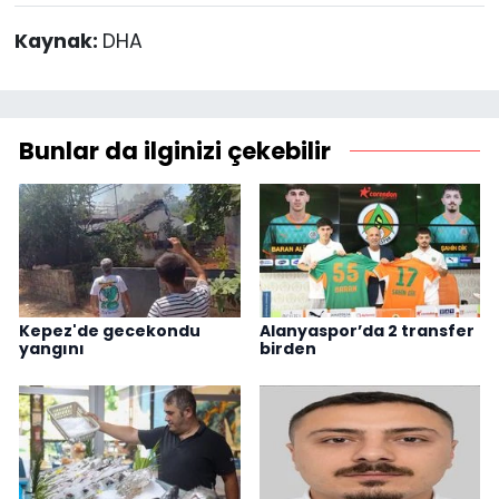
Kaynak:
DHA
Bunlar da ilginizi çekebilir
Kepez'de gecekondu
Alanyaspor’da 2 transfer
yangını
birden