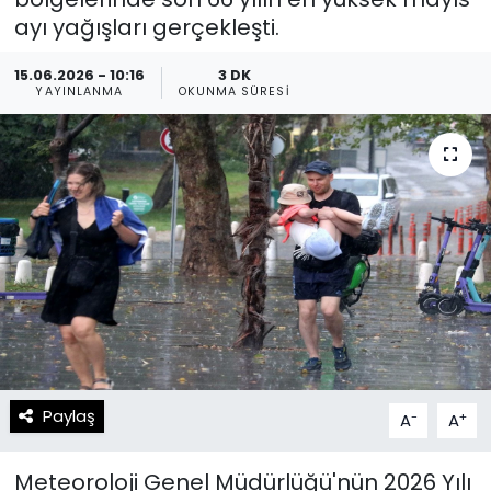
ayı yağışları gerçekleşti.
Spor
Teknoloji
15.06.2026 - 10:16
3 DK
Teknoloji
Yaşam
YAYINLANMA
OKUNMA SÜRESI
Resmi İlanlar
Künye
Gizlilik Sözleşmesi
İletişim
Paylaş
-
+
A
A
Meteoroloji Genel Müdürlüğü'nün 2026 Yılı