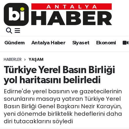
Gündem
Gündem
Muratpaşa Nöbetçi Eczaneler
Antalya Haber
Antalya Haber
Muratpaşa Hava Durumu
Gündem
Antalya Haber
Siyaset
Ekonomi
Siyaset
Siyaset
Muratpaşa Trafik Yoğunluk Haritası
HABERLER
YAŞAM
Ekonomi
Eğitim
Süper Lig Puan Durumu ve Fikstür
Türkiye Yerel Basın Birliği
yol haritasını belirledi
Video
Ekonomi
Tüm Manşetler
Edirne'de yerel basının ve gazetecilerinin
Eğitim
Kültür-sanat
Son Dakika Haberleri
sorunlarını masaya yatıran Türkiye Yerel
Basın Birliği Genel Başkanı Nezir Karayün,
Kültür-sanat
Sağlık
Haber Arşivi
yeni dönemde birliktelik hedeflerini daha
diri tutacaklarını söyledi
Sağlık
Spor