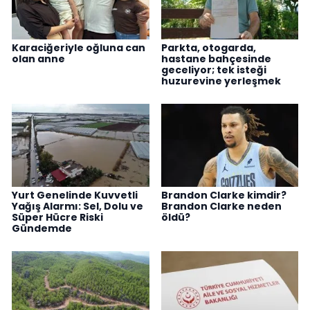
Karaciğeriyle oğluna can
Parkta, otogarda,
olan anne
hastane bahçesinde
geceliyor; tek isteği
huzurevine yerleşmek
Yurt Genelinde Kuvvetli
Brandon Clarke kimdir?
Yağış Alarmı: Sel, Dolu ve
Brandon Clarke neden
Süper Hücre Riski
öldü?
Gündemde