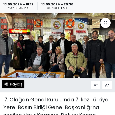
13.05.2024 - 18:12
13.05.2024 - 20:36
YAYINLANMA
GÜNCELLEME
Spor
Teknoloji
Teknoloji
Yaşam
Resmi İlanlar
Künye
Gizlilik Sözleşmesi
İletişim
Paylaş
-
+
A
A
7. Olağan Genel Kurulu’nda 7. kez Türkiye
Yerel Basın Birliği Genel Başkanlığı’na
seçilen Nezir Karayün; Balıkçı Kenan