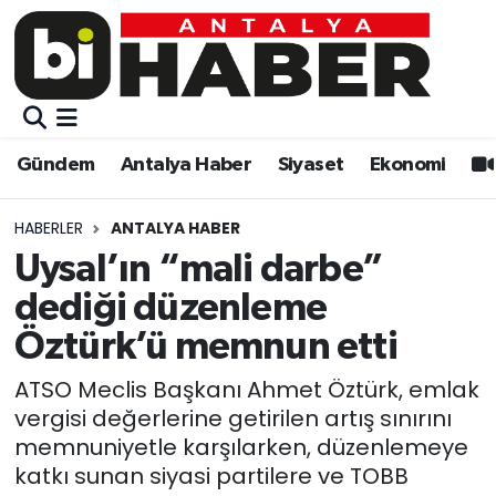
Gündem
Gündem
Muratpaşa Nöbetçi Eczaneler
Antalya Haber
Antalya Haber
Muratpaşa Hava Durumu
Gündem
Antalya Haber
Siyaset
Ekonomi
Siyaset
Siyaset
Muratpaşa Trafik Yoğunluk Haritası
HABERLER
ANTALYA HABER
Ekonomi
Eğitim
Süper Lig Puan Durumu ve Fikstür
Uysal’ın “mali darbe”
dediği düzenleme
Video
Ekonomi
Tüm Manşetler
Öztürk’ü memnun etti
Eğitim
Kültür-sanat
Son Dakika Haberleri
ATSO Meclis Başkanı Ahmet Öztürk, emlak
vergisi değerlerine getirilen artış sınırını
Kültür-sanat
Sağlık
Haber Arşivi
memnuniyetle karşılarken, düzenlemeye
katkı sunan siyasi partilere ve TOBB
Sağlık
Spor