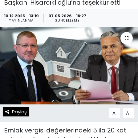
Başkanı Hisarcıklıoğlu’na teşekkür etti.
Spor
Teknoloji
10.12.2025 - 13:19
07.05.2026 - 18:27
YAYINLANMA
GÜNCELLEME
Teknoloji
Yaşam
Resmi İlanlar
Künye
Gizlilik Sözleşmesi
İletişim
Paylaş
-
+
A
A
Emlak vergisi değerlerindeki 5 ila 20 kat