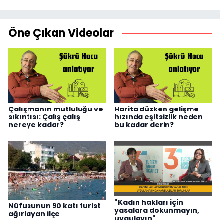
Öne Çıkan Videolar
Çalışmanın mutluluğu ve
Harita düzken gelişme
sıkıntısı: Çalış çalış
hızında eşitsizlik neden
nereye kadar?
bu kadar derin?
"Kadın hakları için
Nüfusunun 90 katı turist
yasalara dokunmayın,
ağırlayan ilçe
uygulayın"