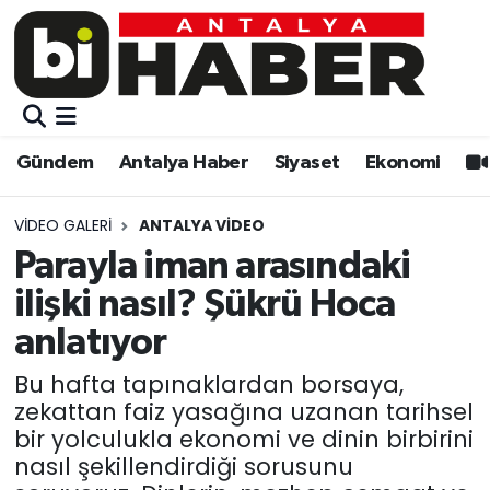
Gündem
Gündem
Muratpaşa Nöbetçi Eczaneler
Antalya Haber
Antalya Haber
Muratpaşa Hava Durumu
Gündem
Antalya Haber
Siyaset
Ekonomi
Siyaset
Siyaset
Muratpaşa Trafik Yoğunluk Haritası
VIDEO GALERI
ANTALYA VIDEO
Ekonomi
Eğitim
Süper Lig Puan Durumu ve Fikstür
Parayla iman arasındaki
ilişki nasıl? Şükrü Hoca
Video
Ekonomi
Tüm Manşetler
anlatıyor
Eğitim
Kültür-sanat
Son Dakika Haberleri
Bu hafta tapınaklardan borsaya,
zekattan faiz yasağına uzanan tarihsel
Kültür-sanat
Sağlık
Haber Arşivi
bir yolculukla ekonomi ve dinin birbirini
nasıl şekillendirdiği sorusunu
Sağlık
Spor