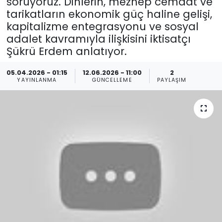
soruyoruz. Dinlerin, mezhep cemaat ve
tarikatların ekonomik güç haline gelişi,
Spor
Teknoloji
kapitalizme entegrasyonu ve sosyal
adalet kavramıyla ilişkisini iktisatçı
Teknoloji
Yaşam
Şükrü Erdem anlatıyor.
Resmi İlanlar
Künye
05.04.2026 - 01:15
12.06.2026 - 11:00
2
YAYINLANMA
GÜNCELLEME
PAYLAŞIM
Gizlilik Sözleşmesi
İletişim