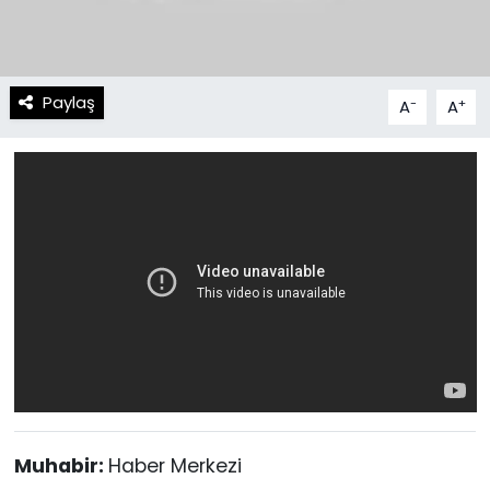
Paylaş
-
+
A
A
Muhabir:
Haber Merkezi