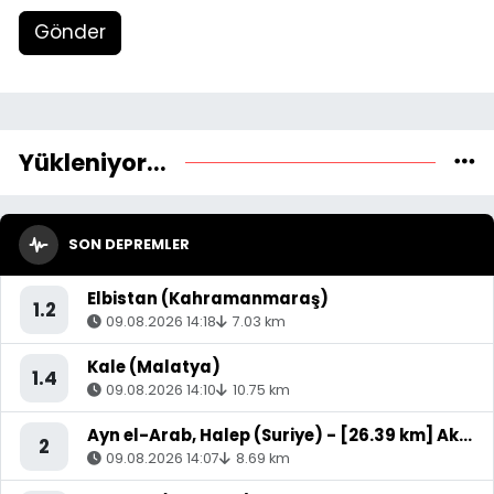
Gönder
Yükleniyor...
SON DEPREMLER
Elbistan (Kahramanmaraş)
1.2
09.08.2026 14:18
7.03 km
Kale (Malatya)
1.4
09.08.2026 14:10
10.75 km
Ayn el-Arab, Halep (Suriye) - [26.39 km] Akçakale (Şanlıurfa)
2
09.08.2026 14:07
8.69 km