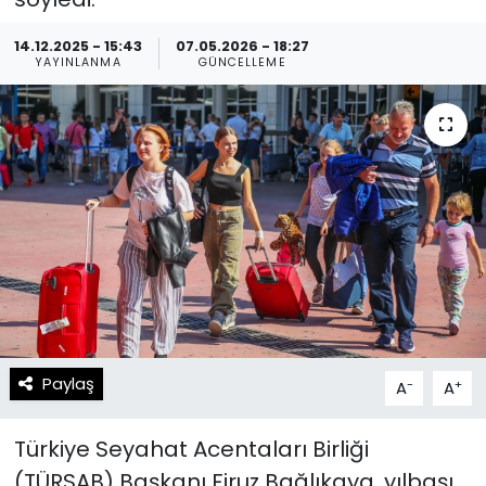
Spor
Teknoloji
14.12.2025 - 15:43
07.05.2026 - 18:27
YAYINLANMA
GÜNCELLEME
Teknoloji
Yaşam
Resmi İlanlar
Künye
Gizlilik Sözleşmesi
İletişim
Paylaş
-
+
A
A
Türkiye Seyahat Acentaları Birliği
(TÜRSAB) Başkanı Firuz Bağlıkaya, yılbaşı