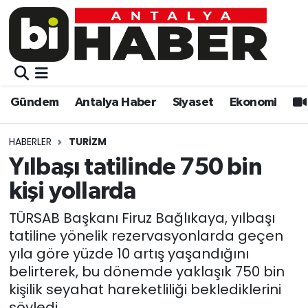
Gündem
Gündem
Muratpaşa Nöbetçi Eczaneler
Antalya Haber
Antalya Haber
Muratpaşa Hava Durumu
Gündem
Antalya Haber
Siyaset
Ekonomi
Siyaset
Siyaset
Muratpaşa Trafik Yoğunluk Haritası
HABERLER
TURIZM
Ekonomi
Eğitim
Süper Lig Puan Durumu ve Fikstür
Yılbaşı tatilinde 750 bin
kişi yollarda
Video
Ekonomi
Tüm Manşetler
TÜRSAB Başkanı Firuz Bağlıkaya, yılbaşı
Eğitim
Kültür-sanat
Son Dakika Haberleri
tatiline yönelik rezervasyonlarda geçen
yıla göre yüzde 10 artış yaşandığını
Kültür-sanat
Sağlık
Haber Arşivi
belirterek, bu dönemde yaklaşık 750 bin
kişilik seyahat hareketliliği beklediklerini
Sağlık
Spor
söyledi.