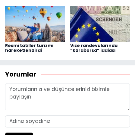
Resmi tatiller turizmi
Vize randevularında
hareketlendirdi
“karaborsa” iddiası
Yorumlar