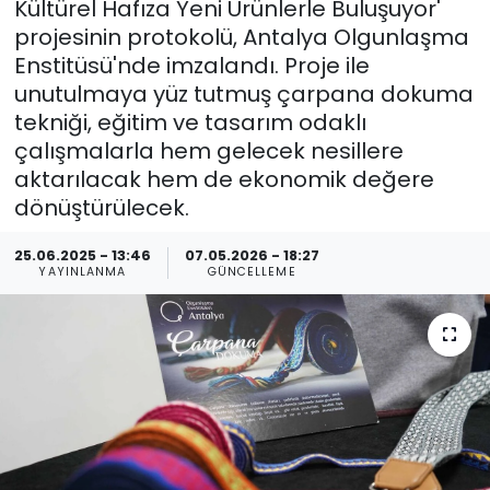
Kültürel Hafıza Yeni Ürünlerle Buluşuyor'
projesinin protokolü, Antalya Olgunlaşma
Spor
Teknoloji
Enstitüsü'nde imzalandı. Proje ile
unutulmaya yüz tutmuş çarpana dokuma
Teknoloji
Yaşam
tekniği, eğitim ve tasarım odaklı
çalışmalarla hem gelecek nesillere
Resmi İlanlar
Künye
aktarılacak hem de ekonomik değere
dönüştürülecek.
Gizlilik Sözleşmesi
25.06.2025 - 13:46
07.05.2026 - 18:27
İletişim
YAYINLANMA
GÜNCELLEME