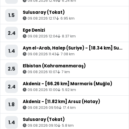
09.08.2026 12:49
6.24 km
Sulusaray (Tokat)
1.5
09.08.2026 12:17
6.95 km
Ege Denizi
2.4
09.08.2026 12:04
8.37 km
Ayn el-Arab, Halep (Suriye) - [18.34 km] Suruç (Şanlıurfa)
1.4
09.08.2026 11:43
7.08 km
Elbistan (Kahramanmaraş)
2.5
09.08.2026 10:07
7 km
Akdeniz - [66.26 km] Marmaris (Muğla)
2.4
09.08.2026 10:00
5.92 km
Akdeniz - [11.82 km] Arsuz (Hatay)
1.8
09.08.2026 09:56
17.4 km
Sulusaray (Tokat)
1.4
09.08.2026 09:10
5.8 km