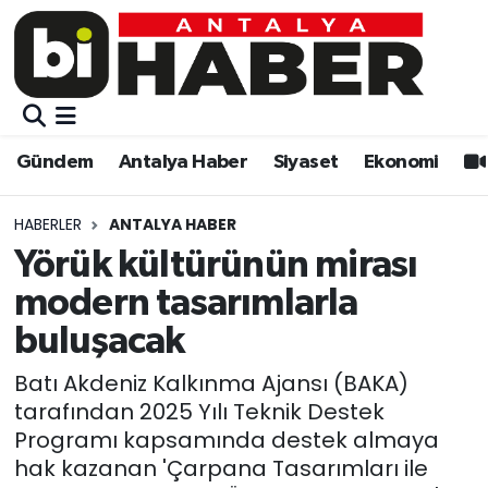
Gündem
Gündem
Muratpaşa Nöbetçi Eczaneler
Antalya Haber
Antalya Haber
Muratpaşa Hava Durumu
Gündem
Antalya Haber
Siyaset
Ekonomi
Siyaset
Siyaset
Muratpaşa Trafik Yoğunluk Haritası
HABERLER
ANTALYA HABER
Ekonomi
Eğitim
Süper Lig Puan Durumu ve Fikstür
Yörük kültürünün mirası
modern tasarımlarla
Video
Ekonomi
Tüm Manşetler
buluşacak
Eğitim
Kültür-sanat
Son Dakika Haberleri
Batı Akdeniz Kalkınma Ajansı (BAKA)
tarafından 2025 Yılı Teknik Destek
Kültür-sanat
Sağlık
Haber Arşivi
Programı kapsamında destek almaya
hak kazanan 'Çarpana Tasarımları ile
Sağlık
Spor