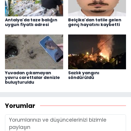
Antalya'da taze balığın
Belçika'dan tatile gelen
uygun fiyatlı adresi
genç hayatını kaybetti
Yuvadan çıkamayan
Sazlık yangını
yavru carettalar denizle
söndürüldü
buluşturuldu
Yorumlar