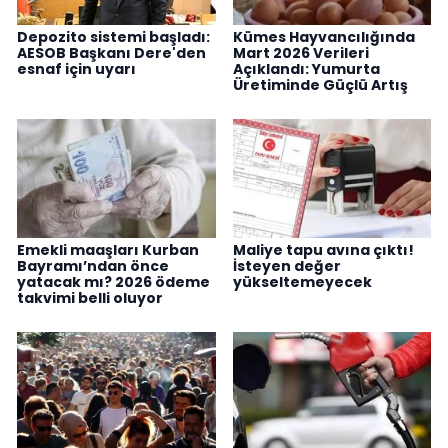
Depozito sistemi başladı:
Kümes Hayvancılığında
AESOB Başkanı Dere'den
Mart 2026 Verileri
esnaf için uyarı
Açıklandı: Yumurta
Üretiminde Güçlü Artış
Emekli maaşları Kurban
Maliye tapu avına çıktı!
Bayramı’ndan önce
İsteyen değer
yatacak mı? 2026 ödeme
yükseltemeyecek
takvimi belli oluyor