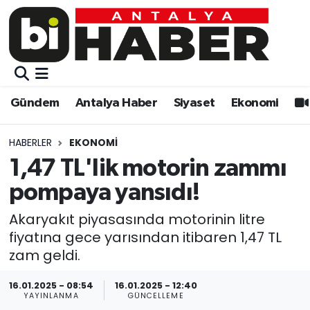
Gündem
Gündem
Muratpaşa Nöbetçi Eczaneler
Antalya Haber
Antalya Haber
Muratpaşa Hava Durumu
Gündem
Antalya Haber
Siyaset
Ekonomi
Siyaset
Siyaset
Muratpaşa Trafik Yoğunluk Haritası
HABERLER
EKONOMI
Ekonomi
Eğitim
Süper Lig Puan Durumu ve Fikstür
1,47 TL'lik motorin zammı
pompaya yansıdı!
Video
Ekonomi
Tüm Manşetler
Akaryakıt piyasasında motorinin litre
Eğitim
Kültür-sanat
Son Dakika Haberleri
fiyatına gece yarısından itibaren 1,47 TL
zam geldi.
Kültür-sanat
Sağlık
Haber Arşivi
16.01.2025 - 08:54
16.01.2025 - 12:40
YAYINLANMA
GÜNCELLEME
Sağlık
Spor