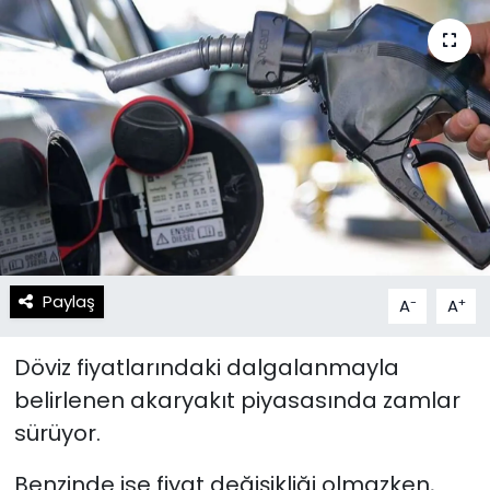
Spor
Teknoloji
Teknoloji
Yaşam
Resmi İlanlar
Künye
Gizlilik Sözleşmesi
İletişim
Paylaş
-
+
A
A
Döviz fiyatlarındaki dalgalanmayla
belirlenen akaryakıt piyasasında zamlar
sürüyor.
Benzinde ise fiyat değişikliği olmazken,