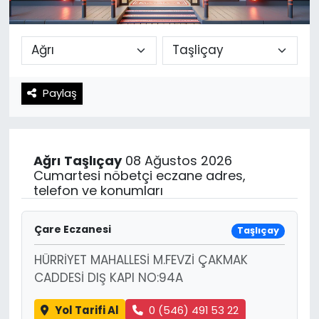
Spor
Teknoloji
Teknoloji
Yaşam
Paylaş
Resmi İlanlar
Künye
Gizlilik Sözleşmesi
Ağrı
Taşlıçay
08 Ağustos 2026
İletişim
Cumartesi nöbetçi eczane adres,
telefon ve konumları
Çare Eczanesi
Taşlıçay
HÜRRİYET MAHALLESİ M.FEVZİ ÇAKMAK
CADDESİ DIŞ KAPI NO:94A
Yol Tarifi Al
0 (546) 491 53 22