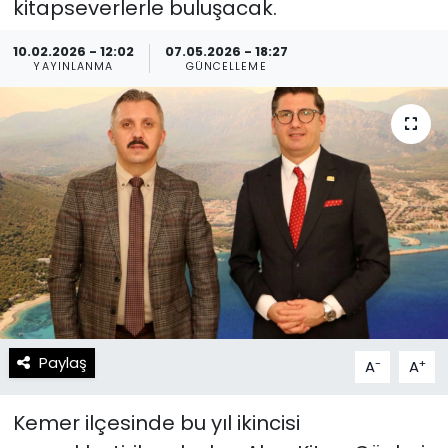
kitapseverlerle buluşacak.
Spor
Teknoloji
10.02.2026 - 12:02
07.05.2026 - 18:27
YAYINLANMA
GÜNCELLEME
Teknoloji
Yaşam
Resmi İlanlar
Künye
Gizlilik Sözleşmesi
İletişim
Paylaş
-
+
A
A
Kemer ilçesinde bu yıl ikincisi