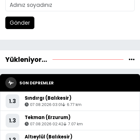
Gönder
Yükleniyor...
SON DEPREMLER
Sındırgı (Balıkesir)
1.3
07.08.2026 03:01
6.77 km
Tekman (Erzurum)
1.3
07.08.2026 02:42
7.07 km
Altıeylül (Balıkesir)
1.3