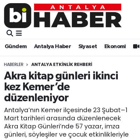
Gündem
Gündem
Muratpaşa Nöbetçi Eczaneler
Antalya Haber
Antalya Haber
Muratpaşa Hava Durumu
Gündem
Antalya Haber
Siyaset
Ekonomi
Siyaset
Siyaset
Muratpaşa Trafik Yoğunluk Haritası
HABERLER
ANTALYA ETKINLIK REHBERI
Ekonomi
Eğitim
Süper Lig Puan Durumu ve Fikstür
Akra kitap günleri ikinci
kez Kemer’de
Video
Ekonomi
Tüm Manşetler
düzenleniyor
Eğitim
Kültür-sanat
Son Dakika Haberleri
Antalya’nın Kemer ilçesinde 23 Şubat–1
Mart tarihleri arasında düzenlenecek
Kültür-sanat
Sağlık
Haber Arşivi
Akra Kitap Günleri’nde 57 yazar, imza
günleri, söyleşiler ve çocuk etkinlikleriyle
Sağlık
Spor