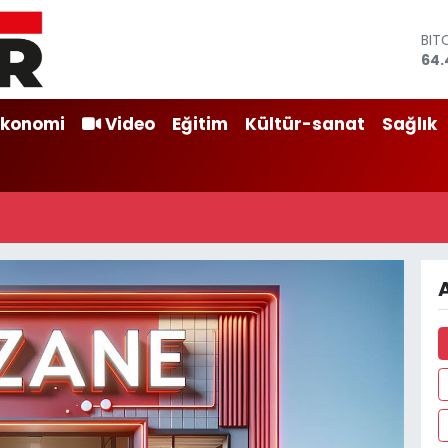
BIT
64.
DO
47,
EU
Ekonomi
Video
Eğitim
Kültür-sanat
Sağlık
55,
STE
64,
GRA
652
BİS
13.