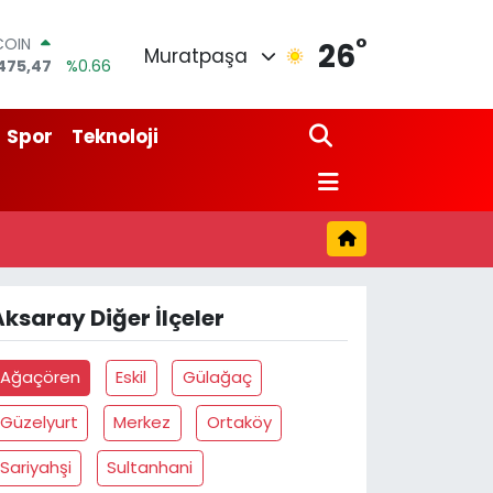
°
COIN
26
Muratpaşa
475,47
%0.66
LAR
5971
%0.05
RO
Spor
Teknoloji
1336
%0.18
RLİN
2534
%0.22
M ALTIN
7.85
%0.54
T100
703
%0
Aksaray Diğer İlçeler
Ağaçören
Eskil
Gülağaç
Güzelyurt
Merkez
Ortaköy
Sariyahşi
Sultanhani