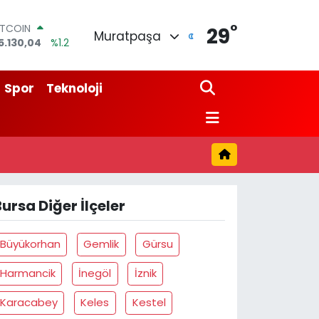
°
ITCOIN
29
Muratpaşa
5.130,04
%1.2
OLAR
7,7106
%0.17
URO
Spor
Teknoloji
5,1652
%0.27
TERLİN
4,4046
%0.35
RAM ALTIN
648.99
%2.59
İST100
3.773
%-19
ursa Diğer İlçeler
Büyükorhan
Gemlik
Gürsu
Harmancik
İnegöl
İznik
Karacabey
Keles
Kestel