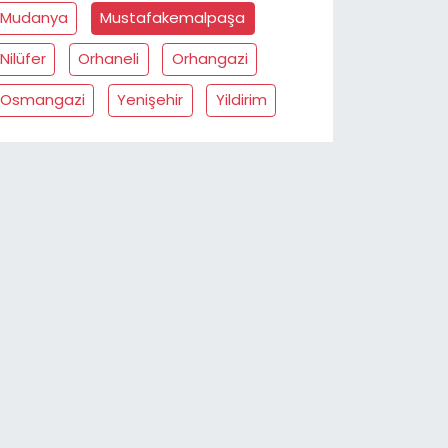
Mudanya
Mustafakemalpaşa
Nilüfer
Orhaneli
Orhangazi
Osmangazi
Yenişehir
Yildirim