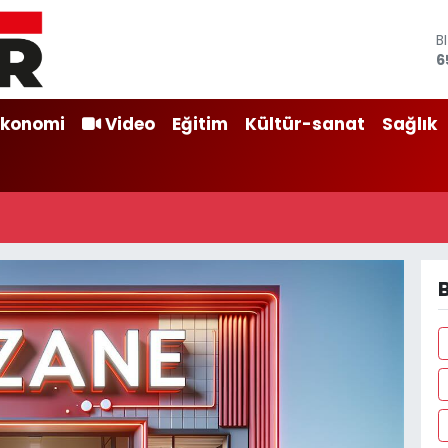
B
6
D
4
E
Ekonomi
Video
Eğitim
Kültür-sanat
Sağlık
5
S
6
G
6
B
1
B