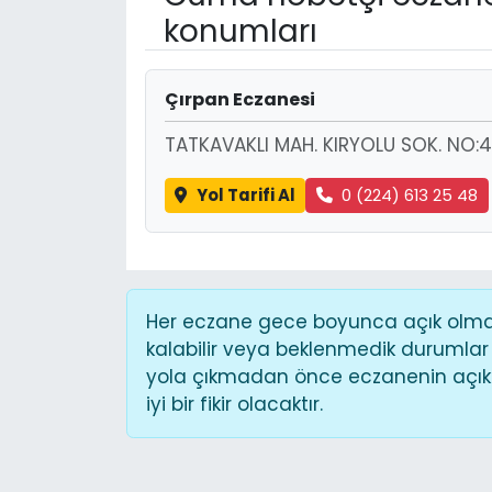
konumları
Çırpan Eczanesi
TATKAVAKLI MAH. KIRYOLU SOK. NO:4
Yol Tarifi Al
0 (224) 613 25 48
Her eczane gece boyunca açık olmaya
kalabilir veya beklenmedik durumlar
yola çıkmadan önce eczanenin açık o
iyi bir fikir olacaktır.