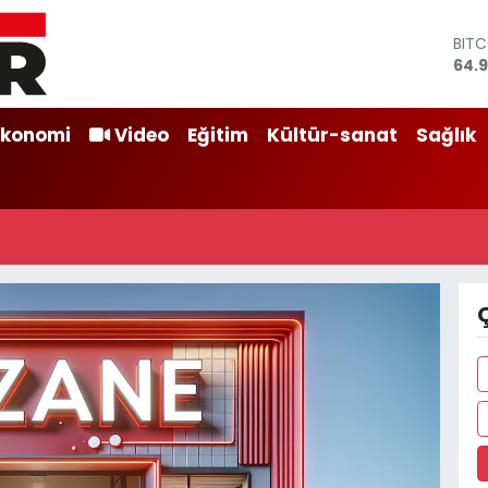
BIT
64.9
DOL
47,
EUR
Ekonomi
Video
Eğitim
Kültür-sanat
Sağlık
55,2
STER
64,4
GRA
664
BİST
13.7
Ç