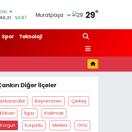
°
COIN
29
Muratpaşa
60,21
%0.87
AR
7436
%0.18
O
Spor
Teknoloji
510
%0.32
LİN
811
%0.38
M ALTIN
8.99
%2.59
100
73
%-19
ankırı Diğer İlçeler
Atkaracalar
Bayramören
Çerkeş
Eldivan
İlgaz
Kizilirmak
Korgun
Kurşunlu
Merkez
Orta