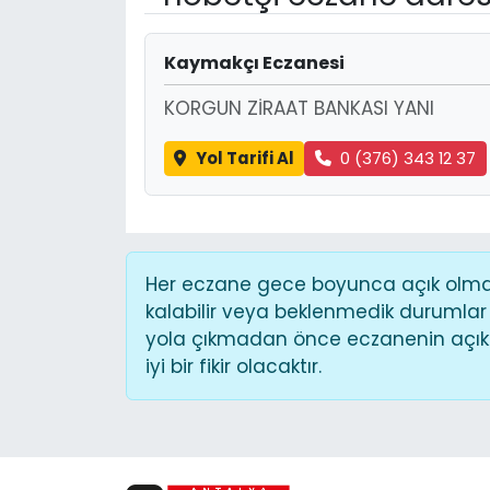
Kaymakçı Eczanesi
KORGUN ZİRAAT BANKASI YANI
Yol Tarifi Al
0 (376) 343 12 37
Her eczane gece boyunca açık olmaya
kalabilir veya beklenmedik durumlar
yola çıkmadan önce eczanenin açık o
iyi bir fikir olacaktır.