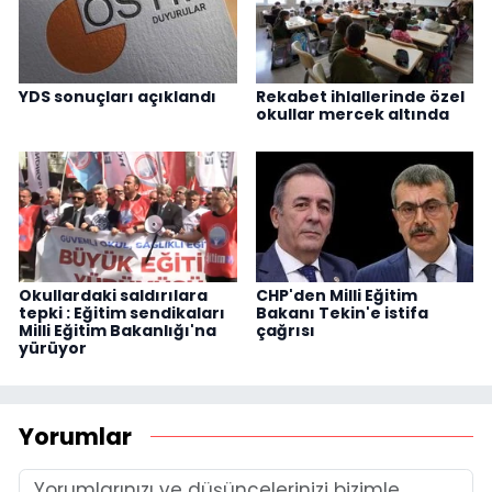
YDS sonuçları açıklandı
Rekabet ihlallerinde özel
okullar mercek altında
Okullardaki saldırılara
CHP'den Milli Eğitim
tepki : Eğitim sendikaları
Bakanı Tekin'e istifa
Milli Eğitim Bakanlığı'na
çağrısı
yürüyor
Yorumlar