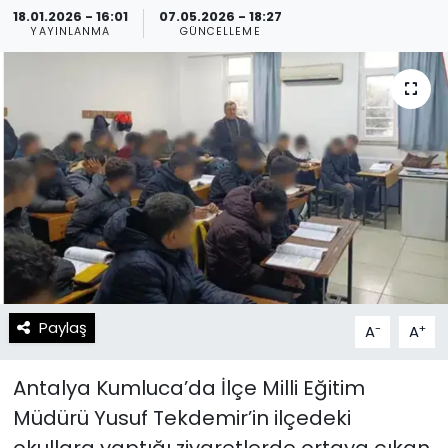
18.01.2026 - 16:01
07.05.2026 - 18:27
YAYINLANMA
GÜNCELLEME
Spor
Teknoloji
Teknoloji
Yaşam
Resmi İlanlar
Künye
Gizlilik Sözleşmesi
İletişim
Paylaş
-
+
A
A
Antalya Kumluca’da İlçe Milli Eğitim
Müdürü Yusuf Tekdemir’in ilçedeki
okullara yaptığı ziyaretlerde ortaya çıkan