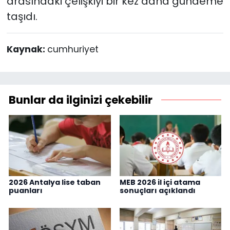
arasındaki çelişkiyi bir kez daha gündeme
taşıdı.
Kaynak:
cumhuriyet
Bunlar da ilginizi çekebilir
2026 Antalya lise taban
MEB 2026 il içi atama
puanları
sonuçları açıklandı