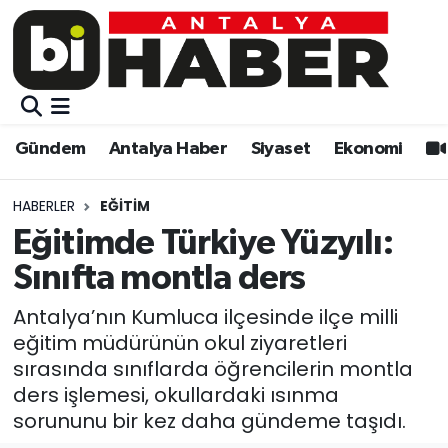
Gündem
Gündem
Muratpaşa Nöbetçi Eczaneler
Antalya Haber
Antalya Haber
Muratpaşa Hava Durumu
Gündem
Antalya Haber
Siyaset
Ekonomi
Siyaset
Siyaset
Muratpaşa Trafik Yoğunluk Haritası
HABERLER
EĞITIM
Ekonomi
Eğitim
Süper Lig Puan Durumu ve Fikstür
Eğitimde Türkiye Yüzyılı:
Sınıfta montla ders
Video
Ekonomi
Tüm Manşetler
Antalya’nın Kumluca ilçesinde ilçe milli
Eğitim
Kültür-sanat
Son Dakika Haberleri
eğitim müdürünün okul ziyaretleri
sırasında sınıflarda öğrencilerin montla
Kültür-sanat
Sağlık
Haber Arşivi
ders işlemesi, okullardaki ısınma
sorununu bir kez daha gündeme taşıdı.
Sağlık
Spor