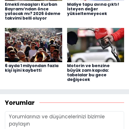
Emekli maaşları Kurban
Maliye tapu avına çıktı!
Bayramı’ndan önce
İsteyen değer
yatacak mı? 2026 ödeme
yükseltemeyecek
takvimi belli oluyor
6 ayda 1 milyondan fazla
Motorin ve benzine
kişi işini kaybetti
büyük zam kapıda:
tabelalar bu gece
değişecek
Yorumlar