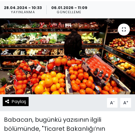
28.04.2024 - 10:33
06.01.2026 - 11:09
Spor
Teknoloji
YAYINLANMA
GÜNCELLEME
Teknoloji
Yaşam
Resmi İlanlar
Künye
Gizlilik Sözleşmesi
İletişim
Paylaş
-
+
A
A
Babacan, bugünkü yazısının ilgili
bölümünde, "Ticaret Bakanlığı’nın