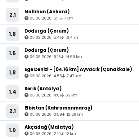
Nallıhan (Ankara)
2.1
06.08.2026 16:11
7 km
Dodurga (Çorum)
1.8
06.08.2026 15:41
16.4 km
Dodurga (Çorum)
1.6
06.08.2026 15:18
14.66 km
Ege Denizi - [04.16 km] Ayvacık (Çanakkale)
1.8
06.08.2026 14:55
7.47 km
Serik (Antalya)
1.4
06.08.2026 14:01
63 km
Elbistan (Kahramanmaraş)
2.1
06.08.2026 13:59
12.29 km
Akçadağ (Malatya)
1.9
06.08.2026 12:10
12 km