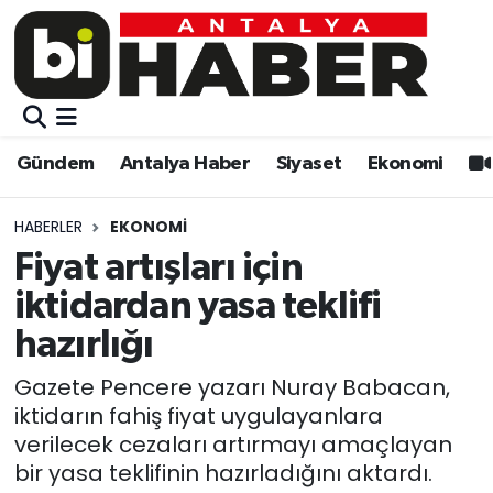
Gündem
Gündem
Muratpaşa Nöbetçi Eczaneler
Antalya Haber
Antalya Haber
Muratpaşa Hava Durumu
Gündem
Antalya Haber
Siyaset
Ekonomi
Siyaset
Siyaset
Muratpaşa Trafik Yoğunluk Haritası
HABERLER
EKONOMI
Ekonomi
Eğitim
Süper Lig Puan Durumu ve Fikstür
Fiyat artışları için
iktidardan yasa teklifi
Video
Ekonomi
Tüm Manşetler
hazırlığı
Eğitim
Kültür-sanat
Son Dakika Haberleri
Gazete Pencere yazarı Nuray Babacan,
iktidarın fahiş fiyat uygulayanlara
Kültür-sanat
Sağlık
Haber Arşivi
verilecek cezaları artırmayı amaçlayan
bir yasa teklifinin hazırladığını aktardı.
Sağlık
Spor