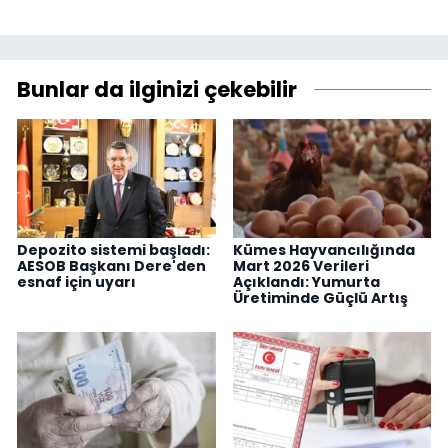
Bunlar da ilginizi çekebilir
Depozito sistemi başladı:
Kümes Hayvancılığında
AESOB Başkanı Dere'den
Mart 2026 Verileri
esnaf için uyarı
Açıklandı: Yumurta
Üretiminde Güçlü Artış