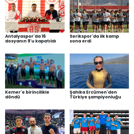
Antalyaspor'da 16
Serikspor'da ilk kamp
dosyanın 9'u kapatıldı
sona erdi
Kemer'e birincilikle
Şahika Ercümen'den
döndü
Türkiye şampiyonluğu