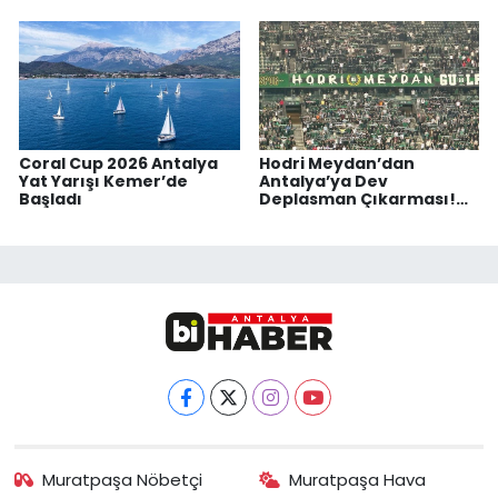
Coral Cup 2026 Antalya
Hodri Meydan’dan
Yat Yarışı Kemer’de
Antalya’ya Dev
Başladı
Deplasman Çıkarması!
Kocaelispor Taraftarı
Kardeş Takım İçin
Yollarda
Muratpaşa Nöbetçi
Muratpaşa Hava