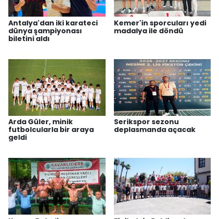
Antalya'dan iki karateci
Kemer'in sporcuları yedi
dünya şampiyonası
madalya ile döndü
biletini aldı
Arda Güler, minik
Serikspor sezonu
futbolcularla bir araya
deplasmanda açacak
geldi