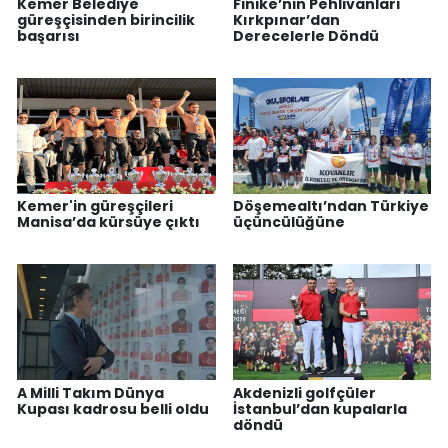
Kemer Belediye
Finike’nin Pehlivanları
güreşçisinden birincilik
Kırkpınar’dan
başarısı
Derecelerle Döndü
Kemer'in güreşçileri
Döşemealtı’ndan Türkiye
Manisa’da kürsüye çıktı
üçüncülüğüne
A Milli Takım Dünya
Akdenizli golfçüler
Kupası kadrosu belli oldu
İstanbul’dan kupalarla
döndü