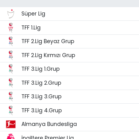
Spor
Teknoloji
Süper Lig
Teknoloji
Yaşam
TFF 1.Lig
TFF 2.Lig Beyaz Grup
Resmi İlanlar
Künye
TFF 2.Lig Kırmızı Grup
Gizlilik Sözleşmesi
TFF 3.Lig 1.Grup
İletişim
TFF 3.Lig 2.Grup
TFF 3.Lig 3.Grup
TFF 3.Lig 4.Grup
Almanya Bundesliga
İngiltere Premier Lig