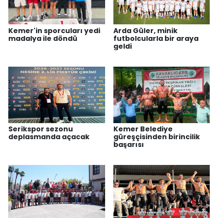
Kemer'in sporcuları yedi
Arda Güler, minik
madalya ile döndü
futbolcularla bir araya
geldi
Serikspor sezonu
Kemer Belediye
deplasmanda açacak
güreşçisinden birincilik
başarısı