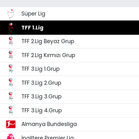
Spor
Teknoloji
Süper Lig
Teknoloji
Yaşam
TFF 1.Lig
TFF 2.Lig Beyaz Grup
Resmi İlanlar
Künye
TFF 2.Lig Kırmızı Grup
Gizlilik Sözleşmesi
TFF 3.Lig 1.Grup
İletişim
TFF 3.Lig 2.Grup
TFF 3.Lig 3.Grup
TFF 3.Lig 4.Grup
Almanya Bundesliga
İngiltere Premier Lig