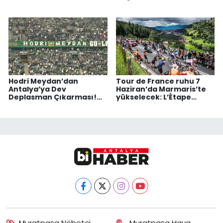
Hodri Meydan’dan
Tour de France ruhu 7
Antalya’ya Dev
Haziran’da Marmaris’te
Deplasman Çıkarması!
yükselecek: L’Étape
Kocaelispor Taraftarı
heyecanı başlıyor
Kardeş Takım İçin
Yollarda
Muratpaşa Nöbetçi
Muratpaşa Hava