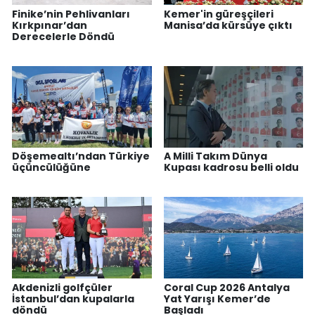
Finike’nin Pehlivanları
Kemer'in güreşçileri
Kırkpınar’dan
Manisa’da kürsüye çıktı
Derecelerle Döndü
Döşemealtı’ndan Türkiye
A Milli Takım Dünya
üçüncülüğüne
Kupası kadrosu belli oldu
Akdenizli golfçüler
Coral Cup 2026 Antalya
İstanbul’dan kupalarla
Yat Yarışı Kemer’de
döndü
Başladı