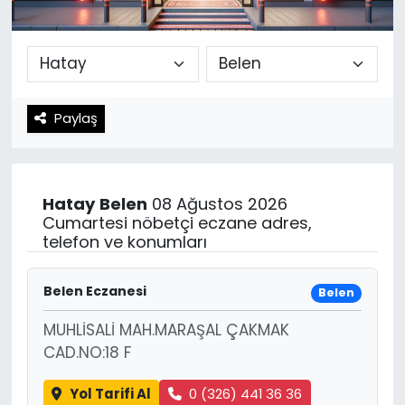
Spor
Teknoloji
Teknoloji
Yaşam
Paylaş
Resmi İlanlar
Künye
Gizlilik Sözleşmesi
Hatay
Belen
08 Ağustos 2026
İletişim
Cumartesi nöbetçi eczane adres,
telefon ve konumları
Belen Eczanesi
Belen
MUHLİSALİ MAH.MARAŞAL ÇAKMAK
CAD.NO:18 F
Yol Tarifi Al
0 (326) 441 36 36