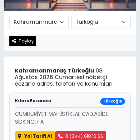
Spor
Teknoloji
Teknoloji
Yaşam
Paylaş
Resmi İlanlar
Künye
Gizlilik Sözleşmesi
Kahramanmaraş
Türkoğlu
08
İletişim
Ağustos 2026 Cumartesi nöbetçi
eczane adres, telefon ve konumları
Kıbrıs Eczanesi
Türkoğlu
CUMHURİYET MAH.İSTİKLAL CAD.ABİDE
SOK.NO:7 A
Yol Tarifi Al
0 (344) 618 10 66