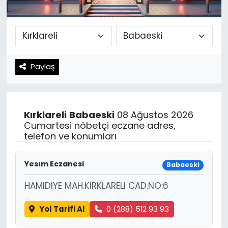
Spor
Teknoloji
Teknoloji
Yaşam
Paylaş
Resmi İlanlar
Künye
Gizlilik Sözleşmesi
Kırklareli
Babaeski
08 Ağustos 2026
İletişim
Cumartesi nöbetçi eczane adres,
telefon ve konumları
Yesım Eczanesi
Babaeski
HAMIDIYE MAH.KIRKLARELI CAD.NO:6
Yol Tarifi Al
0 (288) 512 93 93